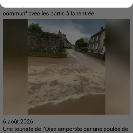
Sollicité, Sébastien Lecornu annonce un "travail
commun" avec les partis à la rentrée.
6 août 2026
Une touriste de l’Oise emportée par une coulée de