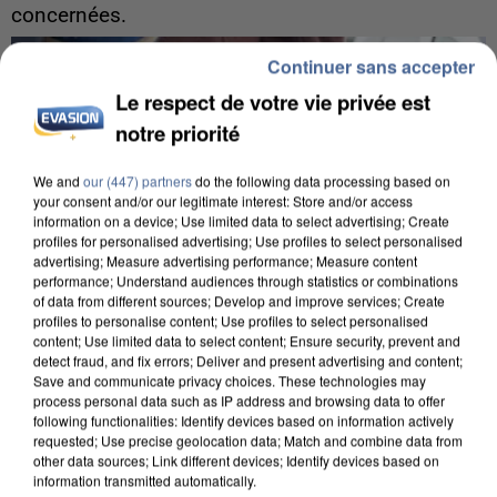
concernées.
Continuer sans accepter
Le respect de votre vie privée est
notre priorité
We and
our (447) partners
do the following data processing based on
your consent and/or our legitimate interest: Store and/or access
information on a device; Use limited data to select advertising; Create
profiles for personalised advertising; Use profiles to select personalised
advertising; Measure advertising performance; Measure content
performance; Understand audiences through statistics or combinations
of data from different sources; Develop and improve services; Create
profiles to personalise content; Use profiles to select personalised
content; Use limited data to select content; Ensure security, prevent and
detect fraud, and fix errors; Deliver and present advertising and content;
Save and communicate privacy choices. These technologies may
process personal data such as IP address and browsing data to offer
7 août 2026
following functionalities: Identify devices based on information actively
requested; Use precise geolocation data; Match and combine data from
Un second cadre de la DZ Mafia interpellé en
other data sources; Link different devices; Identify devices based on
Algérie
information transmitted automatically.