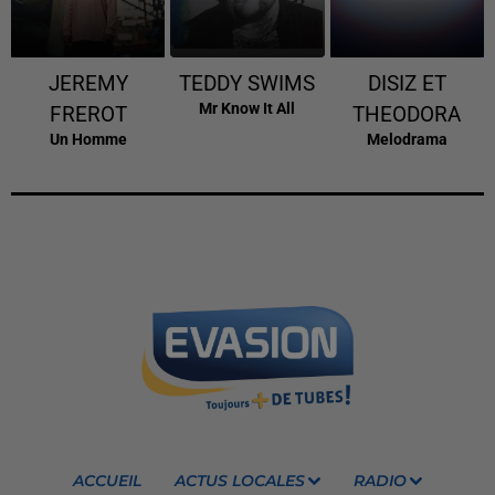
JEREMY
TEDDY SWIMS
DISIZ ET
Mr Know It All
FREROT
THEODORA
Un Homme
Melodrama
ACCUEIL
ACTUS LOCALES
RADIO