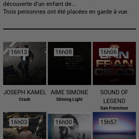
découverte d’un enfant de...
Trois personnes ont été placées en garde à vue.
16h13
16h13
16h08
16h08
16h06
16h06
JOSEPH KAMEL
AIME SIMONE
SOUND OF
Crash
Shining Light
LEGEND
San Francisco
16h03
16h03
16h00
16h00
15h57
15h57