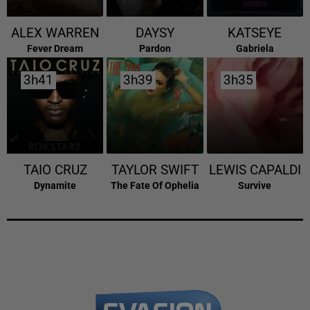
ALEX WARREN
DAYSY
KATSEYE
Fever Dream
Pardon
Gabriela
3h41
3h41
3h39
3h39
3h35
3h35
TAIO CRUZ
TAYLOR SWIFT
LEWIS CAPALDI
Dynamite
The Fate Of Ophelia
Survive