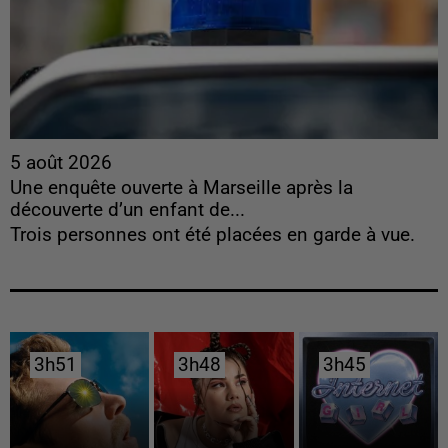
5 août 2026
Une enquête ouverte à Marseille après la
découverte d’un enfant de...
Trois personnes ont été placées en garde à vue.
3h51
3h51
3h48
3h48
3h45
3h45