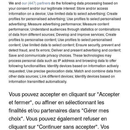
We and
our (447) partners
do the following data processing based on
your consent and/or our legitimate interest: Store and/or access
information on a device; Use limited data to select advertising; Create
profiles for personalised advertising; Use profiles to select personalised
advertising; Measure advertising performance; Measure content
performance; Understand audiences through statistics or combinations
of data from different sources; Develop and improve services; Create
7 août 2026
profiles to personalise content; Use profiles to select personalised
Un second cadre de la DZ Mafia interpellé en
content; Use limited data to select content; Ensure security, prevent and
detect fraud, and fix errors; Deliver and present advertising and content;
Algérie
Save and communicate privacy choices. These technologies may
Un cofondateur du réseau avait été interpellé
process personal data such as IP address and browsing data to offer
quelques jours plus tôt.
following functionalities: Identify devices based on information actively
requested; Use precise geolocation data; Match and combine data from
other data sources; Link different devices; Identify devices based on
information transmitted automatically.
Vous pouvez accepter en cliquant sur "Accepter
et fermer", ou affiner en sélectionnant les
finalités et/ou partenaires dans "Gérer mes
choix". Vous pouvez également refuser en
cliquant sur "Continuer sans accepter". Vos