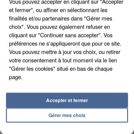
Vous pouvez accepter en cliquant sur "Accepter
et fermer", ou affiner en sélectionnant les
finalités et/ou partenaires dans "Gérer mes
choix". Vous pouvez également refuser en
cliquant sur "Continuer sans accepter". Vos
Taille maximum : 500 caractères
préférences ne s'appliqueront que pour ce site.
Votre CV
Vous pouvez mettre à jour vos choix, ou retirer
votre consentement à tout moment via le lien
"Gérer les cookies" situé en bas de chaque
L'upload de fichier est limité à 2Mo pour les images et PDF et 5Mo pour les
page.
audios.
Votre lettre de motivation
Accepter et fermer
Gérer mes choix
L'upload de fichier est limité à 2Mo pour les images et PDF et 5Mo pour les
audios.