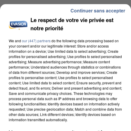
Continuer sans accepter
Votre nom
*
Le respect de votre vie privée est
notre priorité
We and
our (447) partners
do the following data processing based on
your consent and/or our legitimate interest: Store and/or access
information on a device; Use limited data to select advertising; Create
Votre e-mail
*
profiles for personalised advertising; Use profiles to select personalised
advertising; Measure advertising performance; Measure content
performance; Understand audiences through statistics or combinations
of data from different sources; Develop and improve services; Create
profiles to personalise content; Use profiles to select personalised
content; Use limited data to select content; Ensure security, prevent and
Votre n° de téléphone
*
detect fraud, and fix errors; Deliver and present advertising and content;
Save and communicate privacy choices. These technologies may
process personal data such as IP address and browsing data to offer
following functionalities: Identify devices based on information actively
requested; Use precise geolocation data; Match and combine data from
other data sources; Link different devices; Identify devices based on
information transmitted automatically.
Votre message
*