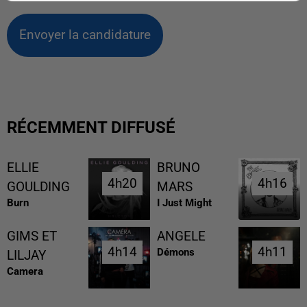
Envoyer la candidature
RÉCEMMENT DIFFUSÉ
ELLIE
BRUNO
4h20
4h20
4h16
4h16
GOULDING
MARS
Burn
I Just Might
GIMS ET
ANGELE
4h14
4h14
4h11
4h11
Démons
LILJAY
Camera