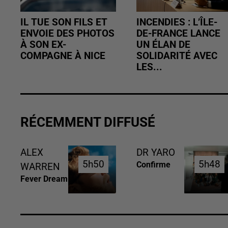
IL TUE SON FILS ET
INCENDIES : L’ÎLE-
ENVOIE DES PHOTOS
DE-FRANCE LANCE
À SON EX-
UN ÉLAN DE
COMPAGNE À NICE
SOLIDARITÉ AVEC
LES...
RÉCEMMENT DIFFUSÉ
ALEX
DR YARO
5h50
5h50
5h48
5h48
Confirme
WARREN
Fever Dream