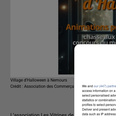
Village d'Halloween à Nemours
We and
our (447) partn
Crédit :
Association des Commerçants et Artisans de Nem
access information on a 
select personalised ad
statistics or combinatio
profiles to select person
Deliver and present adv
data such as IP address 
L’association Les Vitrines de Nemours va install