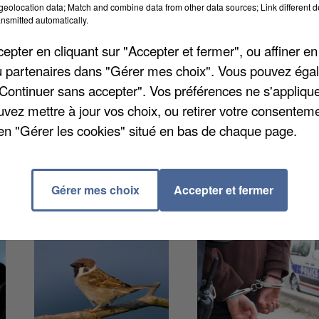
eolocation data; Match and combine data from other data sources; Link different de
h. De nombreuses animations sont prévues : atelier
nsmitted automatically.
e chasse aux bonbons dans le sombre cachot du Châte
pter en cliquant sur "Accepter et fermer", ou affiner en
’Halloween. Un concours récompensera les meilleurs
/ou partenaires dans "Gérer mes choix". Vous pouvez éga
rire en arrivant sur place. L’accès est libre.
"Continuer sans accepter". Vos préférences ne s'appliqu
uvez mettre à jour vos choix, ou retirer votre consenteme
en "Gérer les cookies" situé en bas de chaque page.
Gérer mes choix
Accepter et fermer