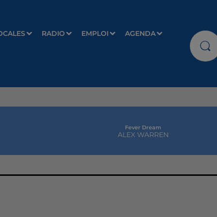
OCALES
RADIO
EMPLOI
AGENDA
Fever Dream
ALEX WARREN