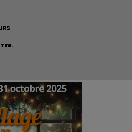
URS
ramme.