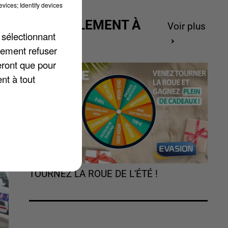
vices; Identify devices
ACTUELLEMENT À
Voir plus
au
 sélectionnant
GAGNER
lement refuser
eront que pour
nt à tout
TOURNEZ LA ROUE DE L'ÉTÉ !