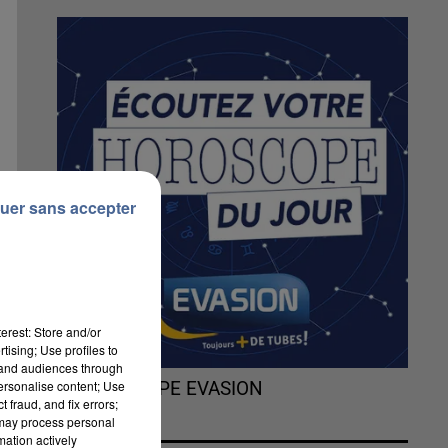
uer sans accepter
erest: Store and/or
tising; Use profiles to
tand audiences through
personalise content; Use
L'HOROSCOPE EVASION
 fraud, and fix errors;
 may process personal
mation actively