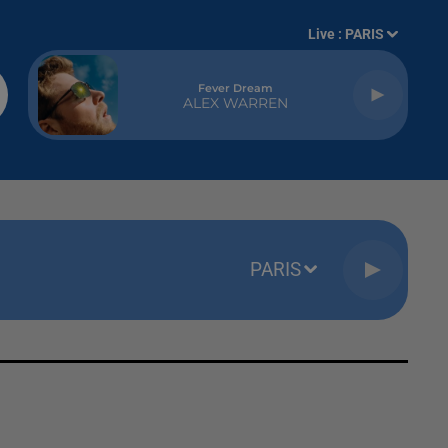
Live :
PARIS
Fever Dream
ALEX WARREN
PARIS