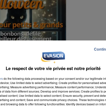
Contin
Le respect de votre vie privée est notre priorité
ers
do the following data processing based on your consent and/or our legitimate int
ours
device; Use limited data to select advertising; Create profiles for personalised adver
vertising; Measure advertising performance; Measure content performance; Unders
ns of data from different sources; Develop and improve services; Create profiles to 
alised content; Use limited data to select content; Ensure security, prevent and detect
ertising and content; Save and communicate privacy choices. These technologies
and browsing data to offer following functionalities: Identify devices based on infor
er un village d’Halloween dans la cour du château.