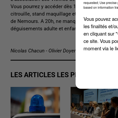
requested; Use precise g
Vous pourrez y accéder dès 16h30 et jusqu’à 21
based on information tra
citrouille, stand maquillage et photo ou encor
Vous pouvez acce
de Nemours. A 20h, ne manquez pas le défilé d
les finalités et
déguisements adulte et enfant. Pensez à vous insc
en cliquant sur 
ce site. Vous po
moment via le li
Nicolas Chacun - Olivier Doyen
LES ARTICLES LES PLUS VUS