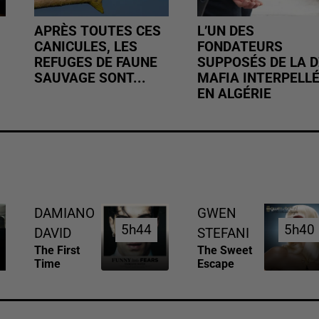
APRÈS TOUTES CES
L’UN DES
CANICULES, LES
FONDATEURS
REFUGES DE FAUNE
SUPPOSÉS DE LA D
SAUVAGE SONT...
MAFIA INTERPELL
EN ALGÉRIE
DAMIANO
GWEN
5h44
5h44
5h40
5h40
DAVID
STEFANI
The First
The Sweet
Time
Escape