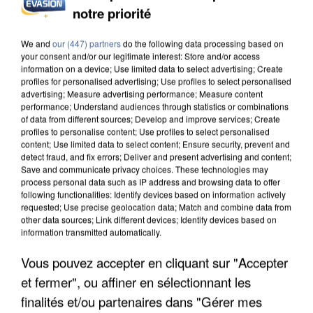
INCENDIES : L’ÎLE-DE-FRANCE LANCE UN ÉLAN
notre priorité
DE SOLIDARITÉ AVEC LES...
We and
our (447) partners
do the following data processing based on
your consent and/or our legitimate interest: Store and/or access
information on a device; Use limited data to select advertising; Create
profiles for personalised advertising; Use profiles to select personalised
advertising; Measure advertising performance; Measure content
performance; Understand audiences through statistics or combinations
of data from different sources; Develop and improve services; Create
profiles to personalise content; Use profiles to select personalised
content; Use limited data to select content; Ensure security, prevent and
detect fraud, and fix errors; Deliver and present advertising and content;
Save and communicate privacy choices. These technologies may
process personal data such as IP address and browsing data to offer
following functionalities: Identify devices based on information actively
requested; Use precise geolocation data; Match and combine data from
other data sources; Link different devices; Identify devices based on
information transmitted automatically.
Vous pouvez accepter en cliquant sur "Accepter
APRÈS TOUTES CES CANICULES, LES REFUGES
et fermer", ou affiner en sélectionnant les
DE FAUNE SAUVAGE SONT...
finalités et/ou partenaires dans "Gérer mes