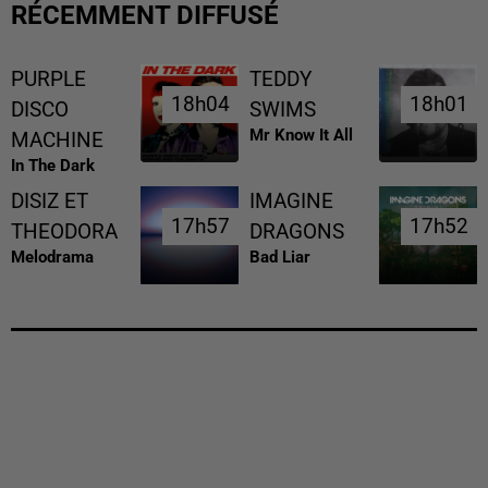
RÉCEMMENT DIFFUSÉ
PURPLE
TEDDY
18h04
18h04
18h01
18h01
DISCO
SWIMS
Mr Know It All
MACHINE
In The Dark
DISIZ ET
IMAGINE
17h57
17h57
17h52
17h52
THEODORA
DRAGONS
Melodrama
Bad Liar