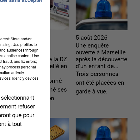
5 août 2026
5 août 2026
erest: Store and/or
tising; Use profiles to
L’un des
Une enquête
tand audiences through
fondateurs
ouverte à Marseille
personalise content; Use
supposés de la DZ
après la découverte
 fraud, and fix errors;
Mafia interpellé en
d’un enfant de...
 may process personal
mation actively
Algérie
Trois personnes
vices; Identify devices
Il est soupçonné
ont été placées en
d'y avoir mené ses
garde à vue.
 sélectionnant
opérations en
lement refuser
France.
eront que pour
nt à tout