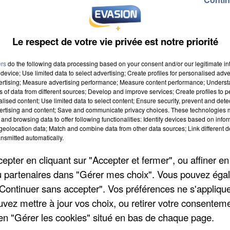
Le respect de votre vie privée est notre priorité
ers
do the following data processing based on your consent and/or our legitimate int
device; Use limited data to select advertising; Create profiles for personalised adver
vertising; Measure advertising performance; Measure content performance; Unders
ns of data from different sources; Develop and improve services; Create profiles to 
alised content; Use limited data to select content; Ensure security, prevent and detect
ertising and content; Save and communicate privacy choices. These technologies
and browsing data to offer following functionalities: Identify devices based on infor
eolocation data; Match and combine data from other data sources; Link different de
nsmitted automatically.
pter en cliquant sur "Accepter et fermer", ou affiner en
/ou partenaires dans "Gérer mes choix". Vous pouvez éga
"Continuer sans accepter". Vos préférences ne s'appliqu
uvez mettre à jour vos choix, ou retirer votre consenteme
en "Gérer les cookies" situé en bas de chaque page.