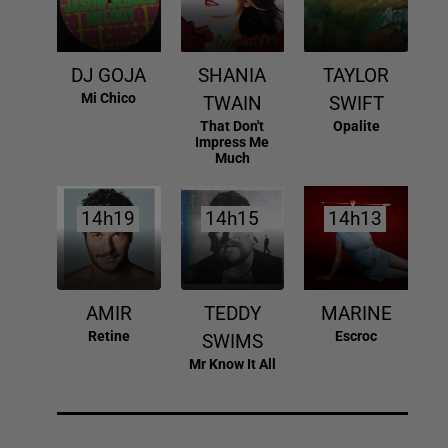
DJ GOJA
SHANIA
TAYLOR
Mi Chico
TWAIN
SWIFT
That Don't
Opalite
Impress Me
Much
14h19
14h19
14h15
14h15
14h13
14h13
AMIR
TEDDY
MARINE
Retine
Escroc
SWIMS
Mr Know It All