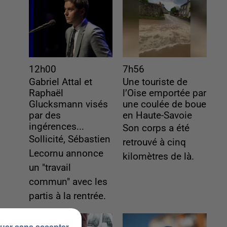
12h00
7h56
Gabriel Attal et
Une touriste de
Raphaël
l’Oise emportée par
Glucksmann visés
une coulée de boue
par des
en Haute-Savoie
ingérences...
Son corps a été
Sollicité, Sébastien
retrouvé à cinq
Lecornu annonce
kilomètres de là.
un "travail
commun" avec les
partis à la rentrée.
uer sans accepter