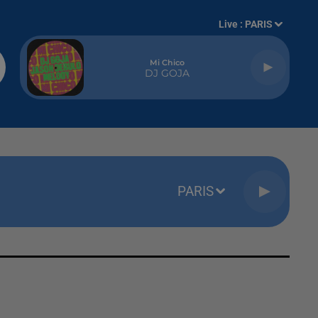
Live :
PARIS
Mi Chico
DJ GOJA
PARIS