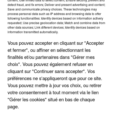
detect fraud, and fix errors; Deliver and present advertising and content;
Save and communicate privacy choices. These technologies may
process personal data such as IP address and browsing data to offer
following functionalities: Identify devices based on information actively
requested; Use precise geolocation data; Match and combine data from
other data sources; Link different devices; Identify devices based on
information transmitted automatically.
Vous pouvez accepter en cliquant sur "Accepter
et fermer", ou affiner en sélectionnant les
finalités et/ou partenaires dans "Gérer mes
5 août 2026
choix". Vous pouvez également refuser en
L’un des fondateurs supposés de la DZ Mafia
interpellé en Algérie
cliquant sur "Continuer sans accepter". Vos
Il est soupçonné d'y avoir mené ses opérations en
préférences ne s'appliqueront que pour ce site.
France.
Vous pouvez mettre à jour vos choix, ou retirer
votre consentement à tout moment via le lien
"Gérer les cookies" situé en bas de chaque
page.