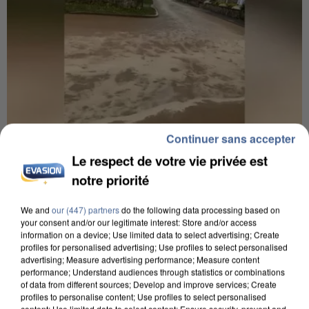
Continuer sans accepter
Le respect de votre vie privée est
6 août 2026
notre priorité
Une touriste de l’Oise emportée par une coulée de
boue en Haute-Savoie
We and
our (447) partners
do the following data processing based on
Son corps a été retrouvé à cinq kilomètres de là.
your consent and/or our legitimate interest: Store and/or access
information on a device; Use limited data to select advertising; Create
profiles for personalised advertising; Use profiles to select personalised
advertising; Measure advertising performance; Measure content
performance; Understand audiences through statistics or combinations
of data from different sources; Develop and improve services; Create
profiles to personalise content; Use profiles to select personalised
content; Use limited data to select content; Ensure security, prevent and