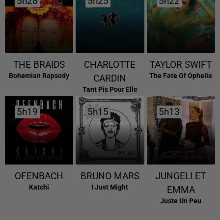
5h28
5h28
5h25
5h25
5h22
5h22
THE BRAIDS
CHARLOTTE
TAYLOR SWIFT
Bohemian Rapsody
The Fate Of Ophelia
CARDIN
Tant Pis Pour Elle
5h19
5h19
5h15
5h15
5h13
5h13
OFENBACH
BRUNO MARS
JUNGELI ET
Katchi
I Just Might
EMMA
Juste Un Peu