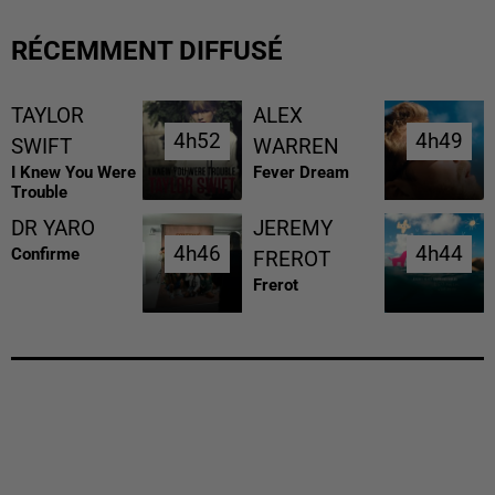
RÉCEMMENT DIFFUSÉ
TAYLOR
ALEX
4h52
4h52
4h49
4h49
SWIFT
WARREN
I Knew You Were
Fever Dream
Trouble
DR YARO
JEREMY
4h46
4h46
4h44
4h44
Confirme
FREROT
Frerot