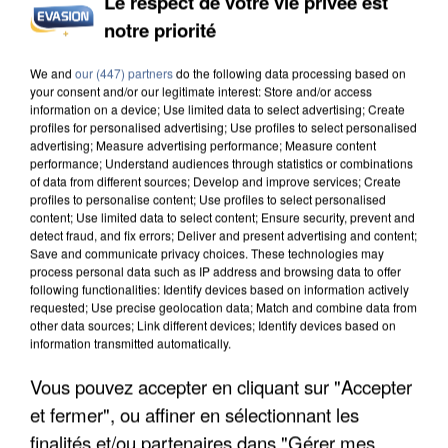
Le respect de votre vie privée est
notre priorité
INCENDIES : L’ÎLE-DE-FRANCE LANCE UN ÉLAN
DE SOLIDARITÉ AVEC LES...
We and
our (447) partners
do the following data processing based on
your consent and/or our legitimate interest: Store and/or access
information on a device; Use limited data to select advertising; Create
profiles for personalised advertising; Use profiles to select personalised
advertising; Measure advertising performance; Measure content
performance; Understand audiences through statistics or combinations
of data from different sources; Develop and improve services; Create
profiles to personalise content; Use profiles to select personalised
content; Use limited data to select content; Ensure security, prevent and
detect fraud, and fix errors; Deliver and present advertising and content;
Save and communicate privacy choices. These technologies may
process personal data such as IP address and browsing data to offer
following functionalities: Identify devices based on information actively
requested; Use precise geolocation data; Match and combine data from
other data sources; Link different devices; Identify devices based on
information transmitted automatically.
Vous pouvez accepter en cliquant sur "Accepter
et fermer", ou affiner en sélectionnant les
APRÈS TOUTES CES CANICULES, LES REFUGES
finalités et/ou partenaires dans "Gérer mes