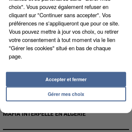
DE FAUNE SAUVAGE SONT...
choix". Vous pouvez également refuser en
cliquant sur "Continuer sans accepter". Vos
préférences ne s'appliqueront que pour ce site.
Vous pouvez mettre à jour vos choix, ou retirer
votre consentement à tout moment via le lien
"Gérer les cookies" situé en bas de chaque
page.
Accepter et fermer
Gérer mes choix
L’UN DES FONDATEURS SUPPOSÉS DE LA DZ
MAFIA INTERPELLÉ EN ALGÉRIE