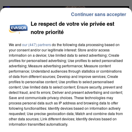
Continuer sans accepter
Le respect de votre vie privée est
notre priorité
We and
our (447) partners
do the following data processing based on
your consent and/or our legitimate interest: Store and/or access
information on a device; Use limited data to select advertising; Create
profiles for personalised advertising; Use profiles to select personalised
advertising; Measure advertising performance; Measure content
performance; Understand audiences through statistics or combinations
of data from different sources; Develop and improve services; Create
profiles to personalise content; Use profiles to select personalised
content; Use limited data to select content; Ensure security, prevent and
detect fraud, and fix errors; Deliver and present advertising and content;
Save and communicate privacy choices. These technologies may
process personal data such as IP address and browsing data to offer
12h00
following functionalities: Identify devices based on information actively
requested; Use precise geolocation data; Match and combine data from
Gabriel Attal et Raphaël Glucksmann visés par des
other data sources; Link different devices; Identify devices based on
ingérences...
information transmitted automatically.
Sollicité, Sébastien Lecornu annonce un "travail