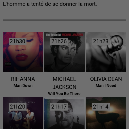
L'homme a tenté de se donner la mort.
21h30
21h30
21h26
21h26
21h23
21h23
RIHANNA
MICHAEL
OLIVIA DEAN
Man Down
Man I Need
JACKSON
Will You Be There
21h20
21h20
21h17
21h17
21h14
21h14