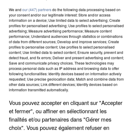
We and
our (447) partners
do the following data processing based on
your consent and/or our legitimate interest: Store and/or access
information on a device; Use limited data to select advertising; Create
profiles for personalised advertising; Use profiles to select personalised
advertising; Measure advertising performance; Measure content
performance; Understand audiences through statistics or combinations
of data from different sources; Develop and improve services; Create
profiles to personalise content; Use profiles to select personalised
content; Use limited data to select content; Ensure security, prevent and
detect fraud, and fix errors; Deliver and present advertising and content;
Save and communicate privacy choices. These technologies may
process personal data such as IP address and browsing data to offer
following functionalities: Identify devices based on information actively
requested; Use precise geolocation data; Match and combine data from
other data sources; Link different devices; Identify devices based on
information transmitted automatically.
Vous pouvez accepter en cliquant sur "Accepter
UN SECOND CADRE DE LA DZ MAFIA
INTERPELLÉ EN ALGÉRIE
et fermer", ou affiner en sélectionnant les
finalités et/ou partenaires dans "Gérer mes
choix". Vous pouvez également refuser en