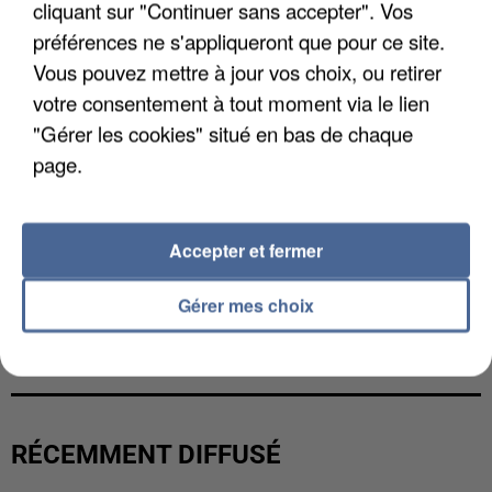
cliquant sur "Continuer sans accepter". Vos
préférences ne s'appliqueront que pour ce site.
Vous pouvez mettre à jour vos choix, ou retirer
votre consentement à tout moment via le lien
"Gérer les cookies" situé en bas de chaque
page.
Accepter et fermer
Gérer mes choix
UNE TOURISTE DE L’OISE EMPORTÉE PAR UNE
COULÉE DE BOUE EN HAUTE-SAVOIE
RÉCEMMENT DIFFUSÉ