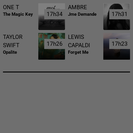
ONE T
AMBRE
17h34
17h34
17h31
17h31
The Magic Key
Jme Demande
TAYLOR
LEWIS
17h26
17h26
17h23
17h23
SWIFT
CAPALDI
Opalite
Forget Me