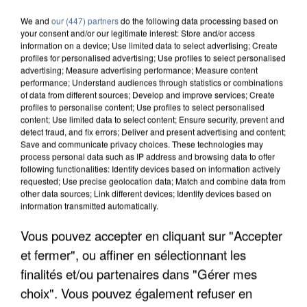
We and
our (447) partners
do the following data processing based on
your consent and/or our legitimate interest: Store and/or access
information on a device; Use limited data to select advertising; Create
profiles for personalised advertising; Use profiles to select personalised
advertising; Measure advertising performance; Measure content
performance; Understand audiences through statistics or combinations
of data from different sources; Develop and improve services; Create
profiles to personalise content; Use profiles to select personalised
content; Use limited data to select content; Ensure security, prevent and
detect fraud, and fix errors; Deliver and present advertising and content;
Save and communicate privacy choices. These technologies may
process personal data such as IP address and browsing data to offer
following functionalities: Identify devices based on information actively
requested; Use precise geolocation data; Match and combine data from
other data sources; Link different devices; Identify devices based on
information transmitted automatically.
Vous pouvez accepter en cliquant sur "Accepter
UN SECOND CADRE DE LA DZ MAFIA
INTERPELLÉ EN ALGÉRIE
et fermer", ou affiner en sélectionnant les
finalités et/ou partenaires dans "Gérer mes
choix". Vous pouvez également refuser en