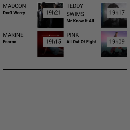
MADCON
TEDDY
19h21
19h21
19h17
19h17
Don't Worry
SWIMS
Mr Know It All
MARINE
PINK
19h15
19h15
19h09
19h09
Escroc
All Out Of Fight