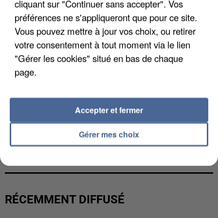
cliquant sur "Continuer sans accepter". Vos
préférences ne s'appliqueront que pour ce site.
Vous pouvez mettre à jour vos choix, ou retirer
votre consentement à tout moment via le lien
"Gérer les cookies" situé en bas de chaque
page.
Accepter et fermer
Gérer mes choix
UNE TOURISTE DE L’OISE EMPORTÉE PAR UNE
COULÉE DE BOUE EN HAUTE-SAVOIE
RÉCEMMENT DIFFUSÉ