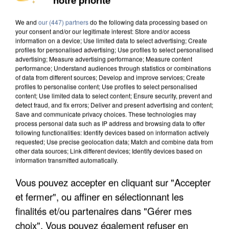
DE FAUNE SAUVAGE SONT...
We and
our (447) partners
do the following data processing based on
your consent and/or our legitimate interest: Store and/or access
information on a device; Use limited data to select advertising; Create
profiles for personalised advertising; Use profiles to select personalised
advertising; Measure advertising performance; Measure content
performance; Understand audiences through statistics or combinations
of data from different sources; Develop and improve services; Create
profiles to personalise content; Use profiles to select personalised
content; Use limited data to select content; Ensure security, prevent and
detect fraud, and fix errors; Deliver and present advertising and content;
Save and communicate privacy choices. These technologies may
process personal data such as IP address and browsing data to offer
following functionalities: Identify devices based on information actively
requested; Use precise geolocation data; Match and combine data from
other data sources; Link different devices; Identify devices based on
information transmitted automatically.
Vous pouvez accepter en cliquant sur "Accepter
L’UN DES FONDATEURS SUPPOSÉS DE LA DZ
et fermer", ou affiner en sélectionnant les
MAFIA INTERPELLÉ EN ALGÉRIE
finalités et/ou partenaires dans "Gérer mes
choix". Vous pouvez également refuser en