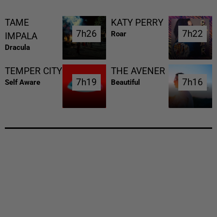
TAME
KATY PERRY
7h26
7h26
7h22
7h22
Roar
IMPALA
Dracula
TEMPER CITY
THE AVENER
7h19
7h19
7h16
7h16
Self Aware
Beautiful