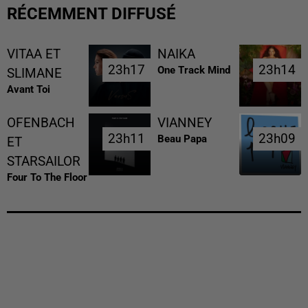
RÉCEMMENT DIFFUSÉ
VITAA ET
NAIKA
23h17
23h17
23h14
23h14
One Track Mind
SLIMANE
Avant Toi
OFENBACH
VIANNEY
23h11
23h11
23h09
23h09
Beau Papa
ET
STARSAILOR
Four To The Floor