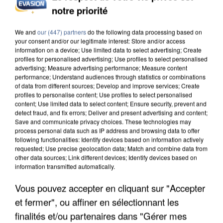
INCENDIES : L’ÎLE-DE-FRANCE LANCE UN ÉLAN
notre priorité
DE SOLIDARITÉ AVEC LES...
We and
our (447) partners
do the following data processing based on
your consent and/or our legitimate interest: Store and/or access
information on a device; Use limited data to select advertising; Create
profiles for personalised advertising; Use profiles to select personalised
advertising; Measure advertising performance; Measure content
performance; Understand audiences through statistics or combinations
of data from different sources; Develop and improve services; Create
profiles to personalise content; Use profiles to select personalised
content; Use limited data to select content; Ensure security, prevent and
detect fraud, and fix errors; Deliver and present advertising and content;
Save and communicate privacy choices. These technologies may
process personal data such as IP address and browsing data to offer
following functionalities: Identify devices based on information actively
requested; Use precise geolocation data; Match and combine data from
other data sources; Link different devices; Identify devices based on
information transmitted automatically.
Vous pouvez accepter en cliquant sur "Accepter
APRÈS TOUTES CES CANICULES, LES REFUGES
et fermer", ou affiner en sélectionnant les
DE FAUNE SAUVAGE SONT...
finalités et/ou partenaires dans "Gérer mes