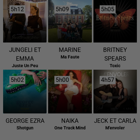
5h12
5h12
5h09
5h09
5h05
5h05
JUNGELI ET
MARINE
BRITNEY
Ma Faute
EMMA
SPEARS
Juste Un Peu
Toxic
5h02
5h02
5h00
5h00
4h57
4h57
GEORGE EZRA
NAIKA
JECK ET CARLA
Shotgun
One Track Mind
M'envoler