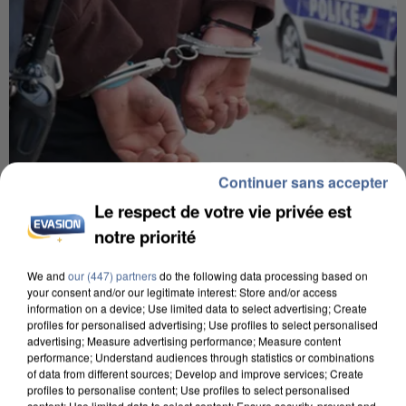
Continuer sans accepter
Le respect de votre vie privée est
7 août 2026
notre priorité
Un second cadre de la DZ Mafia interpellé en
Algérie
We and
our (447) partners
do the following data processing based on
Un cofondateur du réseau avait été interpellé
your consent and/or our legitimate interest: Store and/or access
quelques jours plus tôt.
information on a device; Use limited data to select advertising; Create
profiles for personalised advertising; Use profiles to select personalised
advertising; Measure advertising performance; Measure content
performance; Understand audiences through statistics or combinations
of data from different sources; Develop and improve services; Create
profiles to personalise content; Use profiles to select personalised
content; Use limited data to select content; Ensure security, prevent and