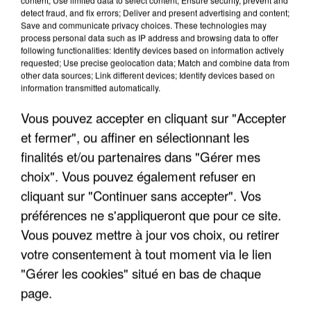
detect fraud, and fix errors; Deliver and present advertising and content;
Save and communicate privacy choices. These technologies may
process personal data such as IP address and browsing data to offer
following functionalities: Identify devices based on information actively
requested; Use precise geolocation data; Match and combine data from
other data sources; Link different devices; Identify devices based on
information transmitted automatically.
Vous pouvez accepter en cliquant sur "Accepter
et fermer", ou affiner en sélectionnant les
finalités et/ou partenaires dans "Gérer mes
choix". Vous pouvez également refuser en
6 août 2026
cliquant sur "Continuer sans accepter". Vos
Gabriel Attal et Raphaël Glucksmann visés par des
ingérences...
préférences ne s'appliqueront que pour ce site.
Sollicité, Sébastien Lecornu annonce un "travail
Vous pouvez mettre à jour vos choix, ou retirer
commun" avec les partis à la rentrée.
votre consentement à tout moment via le lien
"Gérer les cookies" situé en bas de chaque
page.