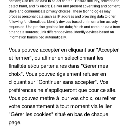
content; Use limited data to select content; Ensure security, prevent and
detect fraud, and fix errors; Deliver and present advertising and content;
Save and communicate privacy choices. These technologies may
process personal data such as IP address and browsing data to offer
following functionalities: Identify devices based on information actively
requested; Use precise geolocation data; Match and combine data from
other data sources; Link different devices; Identify devices based on
information transmitted automatically.
Vous pouvez accepter en cliquant sur "Accepter
et fermer", ou affiner en sélectionnant les
finalités et/ou partenaires dans "Gérer mes
6 août 2026
choix". Vous pouvez également refuser en
Une touriste de l’Oise emportée par une coulée de
cliquant sur "Continuer sans accepter". Vos
boue en Haute-Savoie
préférences ne s'appliqueront que pour ce site.
Son corps a été retrouvé à cinq kilomètres de là.
Vous pouvez mettre à jour vos choix, ou retirer
votre consentement à tout moment via le lien
"Gérer les cookies" situé en bas de chaque
page.