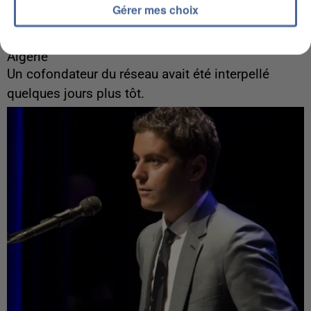
Gérer mes choix
8h00
Un second cadre de la DZ Mafia interpellé en
Algérie
Un cofondateur du réseau avait été interpellé
quelques jours plus tôt.