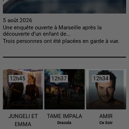
5 août 2026
Une enquête ouverte à Marseille après la
découverte d’un enfant de...
Trois personnes ont été placées en garde à vue.
12h45
12h45
12h37
12h37
12h34
12h34
JUNGELI ET
TAME IMPALA
AMIR
Dracula
Ce Soir
EMMA