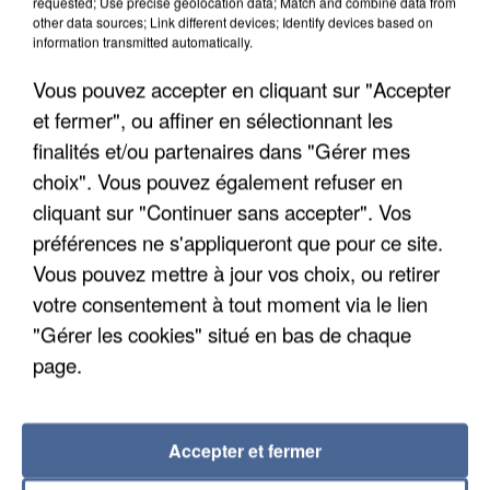
requested; Use precise geolocation data; Match and combine data from
12h00
other data sources; Link different devices; Identify devices based on
information transmitted automatically.
Les données de 300 000 clients dérobées à
Intermarché après une...
Vous pouvez accepter en cliquant sur "Accepter
Les données bancaires ne seraient pas
et fermer", ou affiner en sélectionnant les
concernées.
finalités et/ou partenaires dans "Gérer mes
choix". Vous pouvez également refuser en
cliquant sur "Continuer sans accepter". Vos
préférences ne s'appliqueront que pour ce site.
Vous pouvez mettre à jour vos choix, ou retirer
votre consentement à tout moment via le lien
"Gérer les cookies" situé en bas de chaque
page.
Accepter et fermer