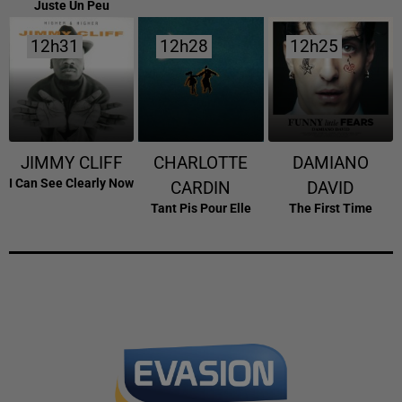
Juste Un Peu
12h31
12h31
12h28
12h28
12h25
12h25
JIMMY CLIFF
CHARLOTTE
DAMIANO
I Can See Clearly Now
CARDIN
DAVID
Tant Pis Pour Elle
The First Time