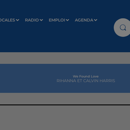
OCALES
RADIO
EMPLOI
AGENDA
We Found Love
RIHANNA ET CALVIN HARRIS