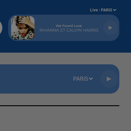
Live :
PARIS
We Found Love
RIHANNA ET CALVIN HARRIS
PARIS