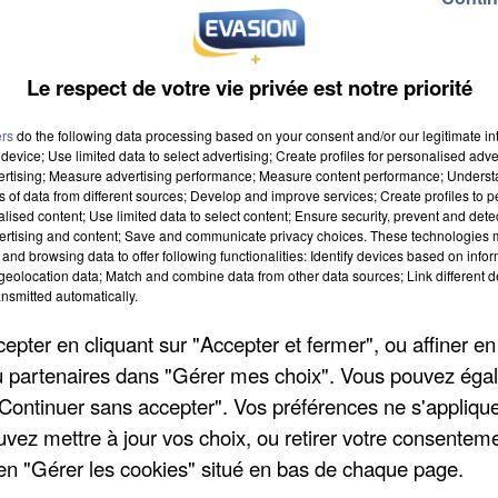
Le respect de votre vie privée est notre priorité
ers
do the following data processing based on your consent and/or our legitimate int
device; Use limited data to select advertising; Create profiles for personalised adver
vertising; Measure advertising performance; Measure content performance; Unders
ns of data from different sources; Develop and improve services; Create profiles to 
 9h00
alised content; Use limited data to select content; Ensure security, prevent and detect
ertising and content; Save and communicate privacy choices. These technologies
 19h59
and browsing data to offer following functionalities: Identify devices based on infor
eolocation data; Match and combine data from other data sources; Link different de
nsmitted automatically.
pter en cliquant sur "Accepter et fermer", ou affiner en
rge
/ou partenaires dans "Gérer mes choix". Vous pouvez éga
"Continuer sans accepter". Vos préférences ne s'appliqu
uvez mettre à jour vos choix, ou retirer votre consenteme
en "Gérer les cookies" situé en bas de chaque page.