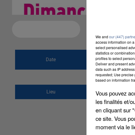
Ajouter à votre calendrier
We and
our (447) partn
access information on a 
select personalised ad
statistics or combinatio
du
21 mai 2017 à
profiles to select person
Date
Deliver and present adv
au
21 mai 2017 à
data such as IP address 
requested; Use precise g
based on information tra
Place Davout
Lieu
Vous pouvez acce
91600
Savigny-sur-O
les finalités et
en cliquant sur 
ce site. Vous po
moment via le li