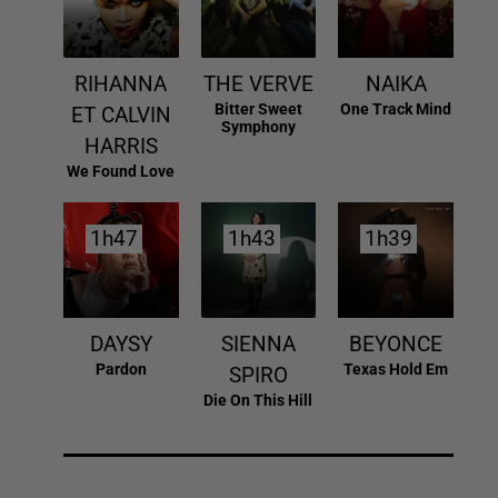
RIHANNA
THE VERVE
NAIKA
Bitter Sweet
One Track Mind
ET CALVIN
Symphony
HARRIS
We Found Love
1h47
1h47
1h43
1h43
1h39
1h39
DAYSY
SIENNA
BEYONCE
Pardon
Texas Hold Em
SPIRO
Die On This Hill