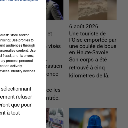
6 août 2026
6 août 2026
Gabriel Attal et
Une touriste de
erest: Store and/or
Raphaël
l’Oise emportée par
tising; Use profiles to
tand audiences through
Glucksmann visés
une coulée de boue
personalise content; Use
par des
en Haute-Savoie
 fraud, and fix errors;
ingérences...
Son corps a été
 may process personal
Sollicité, Sébastien
mation actively
retrouvé à cinq
vices; Identify devices
Lecornu annonce
kilomètres de là.
un "travail
 sélectionnant
commun" avec les
lement refuser
partis à la rentrée.
eront que pour
nt à tout