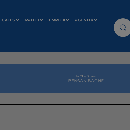
OCALES
RADIO
EMPLOI
AGENDA
In The Stars
BENSON BOONE