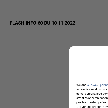
FLASH INFO 60 DU 10 11 2022
We and
our (447) partn
access information on a 
select personalised ad
statistics or combinatio
profiles to select person
Deliver and present adv