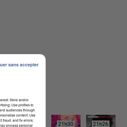
uer sans accepter
erest: Store and/or
tising; Use profiles to
tand audiences through
personalise content; Use
 fraud, and fix errors;
21h34
21h34
21h30
21h30
21h26
21h26
 may process personal