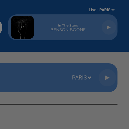
Live :
PARIS
In The Stars
BENSON BOONE
PARIS