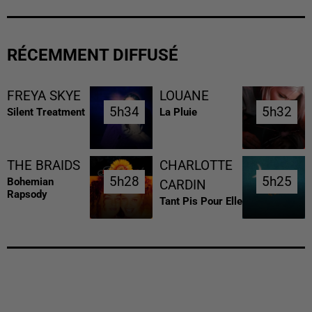
RÉCEMMENT DIFFUSÉ
FREYA SKYE
LOUANE
5h34
5h34
5h32
5h32
Silent Treatment
La Pluie
THE BRAIDS
CHARLOTTE
5h28
5h28
5h25
5h25
Bohemian
CARDIN
Rapsody
Tant Pis Pour Elle