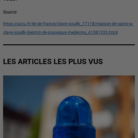
Source:
https://actu.fr/ile-de-france/claye-souilly_77118/maison-de-sante-a-
claye-souilly-bientot-de-nouveaux-medecins_41581333.html
LES ARTICLES LES PLUS VUS