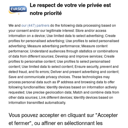
Le respect de votre vie privée est
notre priorité
INCENDIES : L’ÎLE-DE-FRANCE LANCE UN ÉLAN
We and
our (447) partners
do the following data processing based on
DE SOLIDARITÉ AVEC LES...
your consent and/or our legitimate interest: Store and/or access
information on a device; Use limited data to select advertising; Create
profiles for personalised advertising; Use profiles to select personalised
advertising; Measure advertising performance; Measure content
performance; Understand audiences through statistics or combinations
of data from different sources; Develop and improve services; Create
profiles to personalise content; Use profiles to select personalised
content; Use limited data to select content; Ensure security, prevent and
detect fraud, and fix errors; Deliver and present advertising and content;
Save and communicate privacy choices. These technologies may
process personal data such as IP address and browsing data to offer
following functionalities: Identify devices based on information actively
requested; Use precise geolocation data; Match and combine data from
other data sources; Link different devices; Identify devices based on
information transmitted automatically.
Vous pouvez accepter en cliquant sur "Accepter
et fermer", ou affiner en sélectionnant les