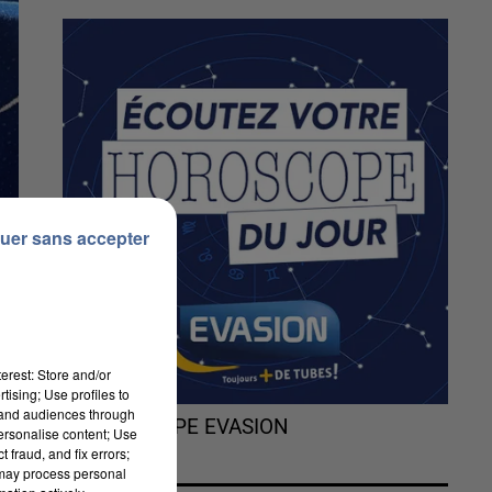
uer sans accepter
erest: Store and/or
tising; Use profiles to
tand audiences through
L'HOROSCOPE EVASION
personalise content; Use
 fraud, and fix errors;
 may process personal