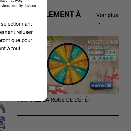
mation actively
vices; Identify devices
ACTUELLEMENT À
Voir plus
s
GAGNER
 sélectionnant
lement refuser
eront que pour
nt à tout
TOURNEZ LA ROUE DE L'ÉTÉ !