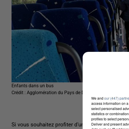
Enfants dans un bus
Crédit :
Agglomération du Pays de Dreux
We and
our (447) partn
access information on a 
select personalised ad
statistics or combinatio
profiles to select person
Si vous souhaitez profiter d'une aide du Départe
Deliver and present adv