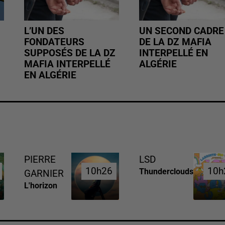
L’UN DES
UN SECOND CADRE
FONDATEURS
DE LA DZ MAFIA
SUPPOSÉS DE LA DZ
INTERPELLÉ EN
MAFIA INTERPELLÉ
ALGÉRIE
EN ALGÉRIE
PIERRE
LSD
10h26
10h26
10h
10h
Thunderclouds
GARNIER
L'horizon