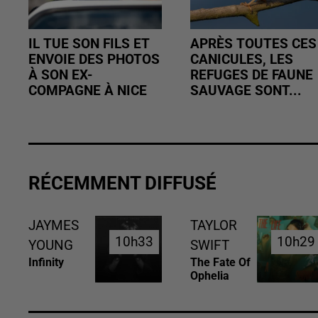
IL TUE SON FILS ET
APRÈS TOUTES CES
ENVOIE DES PHOTOS
CANICULES, LES
À SON EX-
REFUGES DE FAUNE
COMPAGNE À NICE
SAUVAGE SONT...
RÉCEMMENT DIFFUSÉ
JAYMES
TAYLOR
10h33
10h33
10h29
10h29
YOUNG
SWIFT
Infinity
The Fate Of
Ophelia