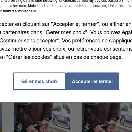
and browsing data to offer following functionalities: Identify devices based on infor
il n'est plus possible de le faire en ligne. Désormais,
eolocation data; Match and combine data from other data sources; Link different de
nsmitted automatically.
t l'envoyer par mail à l'adresse suivante :
ctivité participe au financement des différents mode
pter en cliquant sur "Accepter et fermer", ou affiner en
-et-marnais. De façon à faciliter leur mobilité et
/ou partenaires dans "Gérer mes choix". Vous pouvez éga
s détails sur le site internet du département.
"Continuer sans accepter". Vos préférences ne s'appliqu
uvez mettre à jour vos choix, ou retirer votre consenteme
en "Gérer les cookies" situé en bas de chaque page.
Gérer mes choix
Accepter et fermer