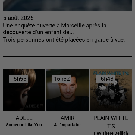
5 août 2026
Une enquête ouverte à Marseille après la
découverte d’un enfant de...
Trois personnes ont été placées en garde à vue.
16h55
16h55
16h52
16h52
16h48
16h48
ADELE
AMIR
PLAIN WHITE
Someone Like You
A L'imparfaite
T'S
Hey There Delilah