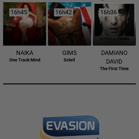
16h45
16h45
16h42
16h42
16h36
16h36
NAIKA
GIMS
DAMIANO
One Track Mind
Soleil
DAVID
The First Time