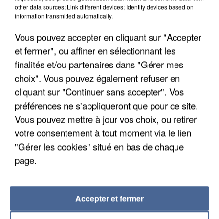
other data sources; Link different devices; Identify devices based on
7 août 2026
information transmitted automatically.
Un second cadre de la DZ Mafia interpellé en
Algérie
Vous pouvez accepter en cliquant sur "Accepter
Un cofondateur du réseau avait été interpellé
et fermer", ou affiner en sélectionnant les
quelques jours plus tôt.
finalités et/ou partenaires dans "Gérer mes
choix". Vous pouvez également refuser en
cliquant sur "Continuer sans accepter". Vos
préférences ne s'appliqueront que pour ce site.
Vous pouvez mettre à jour vos choix, ou retirer
votre consentement à tout moment via le lien
"Gérer les cookies" situé en bas de chaque
page.
Accepter et fermer