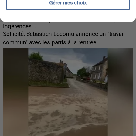
Gérer mes choix
6 août 2026
Gabriel Attal et Raphaël Glucksmann visés par des
ingérences...
Sollicité, Sébastien Lecornu annonce un "travail
commun" avec les partis à la rentrée.