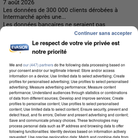
7 août 2026
Les données de 300 000 clients dérobées à
Intermarché après une...
Les données bancaires ne seraient pas
Continuer sans accepter
concernées.
Le respect de votre vie privée est
notre priorité
We and
our (447) partners
do the following data processing based on
your consent and/or our legitimate interest: Store and/or access
information on a device; Use limited data to select advertising; Create
profiles for personalised advertising; Use profiles to select personalised
advertising; Measure advertising performance; Measure content
performance; Understand audiences through statistics or combinations
of data from different sources; Develop and improve services; Create
profiles to personalise content; Use profiles to select personalised
content; Use limited data to select content; Ensure security, prevent and
detect fraud, and fix errors; Deliver and present advertising and content;
Save and communicate privacy choices. These technologies may
process personal data such as IP address and browsing data to offer
following functionalities: Identify devices based on information actively
requested; Use precise geolocation data; Match and combine data from