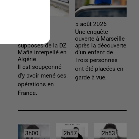
5 août 2026
5 août 2026
L’un des
Une enquête
fondateurs
ouverte à Marseille
supposés de la DZ
après la découverte
Mafia interpellé en
d’un enfant de...
Algérie
Trois personnes
Il est soupçonné
ont été placées en
d'y avoir mené ses
garde à vue.
opérations en
France.
3h00
3h00
2h57
2h57
2h53
2h53