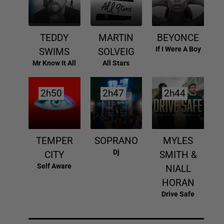
TEDDY
MARTIN
BEYONCE
If I Were A Boy
SWIMS
SOLVEIG
Mr Know It All
All Stars
2h50
2h50
2h47
2h47
2h44
2h44
TEMPER
SOPRANO
MYLES
Dj
CITY
SMITH &
Self Aware
NIALL
HORAN
Drive Safe