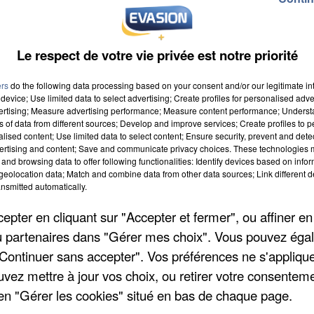
Le respect de votre vie privée est notre priorité
ers
do the following data processing based on your consent and/or our legitimate int
device; Use limited data to select advertising; Create profiles for personalised adver
vertising; Measure advertising performance; Measure content performance; Unders
ns of data from different sources; Develop and improve services; Create profiles to 
0 à 9h00
alised content; Use limited data to select content; Ensure security, prevent and detect
ertising and content; Save and communicate privacy choices. These technologies
0 à 19h59
and browsing data to offer following functionalities: Identify devices based on infor
eolocation data; Match and combine data from other data sources; Link different de
nsmitted automatically.
pter en cliquant sur "Accepter et fermer", ou affiner en
/ou partenaires dans "Gérer mes choix". Vous pouvez éga
"Continuer sans accepter". Vos préférences ne s'appliqu
uvez mettre à jour vos choix, ou retirer votre consenteme
en "Gérer les cookies" situé en bas de chaque page.