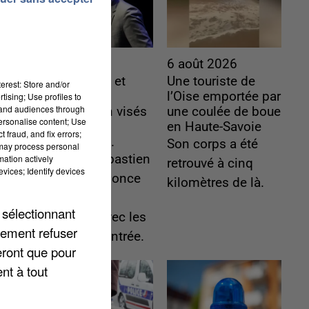
6 août 2026
6 août 2026
Gabriel Attal et
Une touriste de
erest: Store and/or
Raphaël
l’Oise emportée par
tising; Use profiles to
tand audiences through
Glucksmann visés
une coulée de boue
personalise content; Use
par des
en Haute-Savoie
 fraud, and fix errors;
ingérences...
Son corps a été
 may process personal
Sollicité, Sébastien
mation actively
retrouvé à cinq
vices; Identify devices
Lecornu annonce
kilomètres de là.
un "travail
 sélectionnant
commun" avec les
lement refuser
partis à la rentrée.
eront que pour
nt à tout