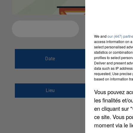
Ajouter à votre calendrier
We and
our (447) partn
access information on a 
select personalised ad
statistics or combinatio
du
25 juillet 202
profiles to select person
Date
Deliver and present adv
au
28 juillet 202
data such as IP address 
requested; Use precise g
based on information tra
1 Parc du Châtellier
Lieu
Vous pouvez acce
60600
Clermont
les finalités et
en cliquant sur 
ce site. Vous po
moment via le li