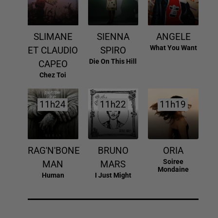
SLIMANE
SIENNA
ANGELE
What You Want
ET CLAUDIO
SPIRO
Die On This Hill
CAPEO
Chez Toi
11h24
11h24
11h22
11h22
11h19
11h19
RAG'N'BONE
BRUNO
ORIA
Soiree
MAN
MARS
Mondaine
Human
I Just Might