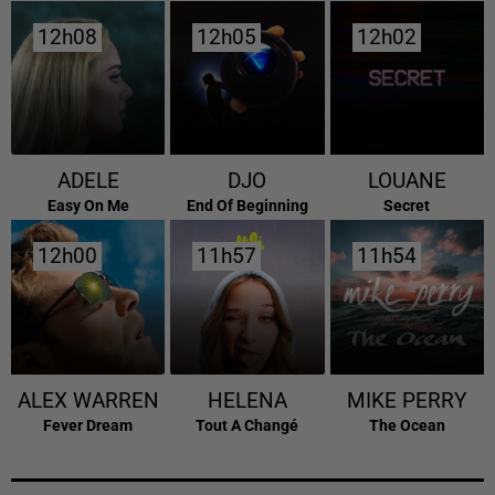
12h08
12h08
12h05
12h05
12h02
12h02
ADELE
DJO
LOUANE
Easy On Me
End Of Beginning
Secret
12h00
12h00
11h57
11h57
11h54
11h54
ALEX WARREN
HELENA
MIKE PERRY
Fever Dream
Tout A Changé
The Ocean