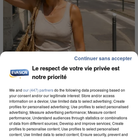
Continuer sans accepter
9h00
Le respect de votre vie privée est
Une nouvelle canicule va faire chauffer la France
notre priorité
cette semaine
22 départements sont placés en vigilance orange
We and
our (447) partners
do the following data processing based on
your consent and/or our legitimate interest: Store and/or access
dès ce lundi 10 août 2026.
information on a device; Use limited data to select advertising; Create
profiles for personalised advertising; Use profiles to select personalised
advertising; Measure advertising performance; Measure content
performance; Understand audiences through statistics or combinations
of data from different sources; Develop and improve services; Create
profiles to personalise content; Use profiles to select personalised
content; Use limited data to select content; Ensure security, prevent and