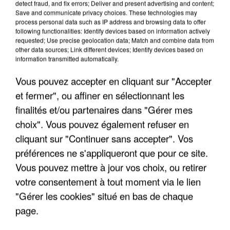
detect fraud, and fix errors; Deliver and present advertising and content;
Save and communicate privacy choices. These technologies may
process personal data such as IP address and browsing data to offer
following functionalities: Identify devices based on information actively
requested; Use precise geolocation data; Match and combine data from
other data sources; Link different devices; Identify devices based on
information transmitted automatically.
Vous pouvez accepter en cliquant sur "Accepter
et fermer", ou affiner en sélectionnant les
finalités et/ou partenaires dans "Gérer mes
7 août 2026
choix". Vous pouvez également refuser en
Les données de 300 000 clients dérobées à
cliquant sur "Continuer sans accepter". Vos
Intermarché après une...
préférences ne s'appliqueront que pour ce site.
Les données bancaires ne seraient pas
Vous pouvez mettre à jour vos choix, ou retirer
concernées.
votre consentement à tout moment via le lien
"Gérer les cookies" situé en bas de chaque
page.