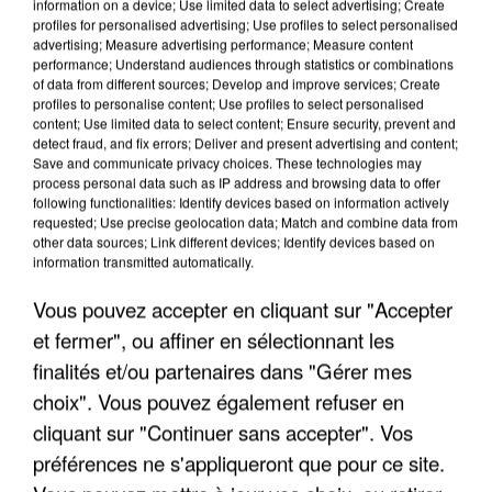
information on a device; Use limited data to select advertising; Create
profiles for personalised advertising; Use profiles to select personalised
Une touriste de l’Oise emportée par une coulée de
advertising; Measure advertising performance; Measure content
boue en Haute-Savoie
performance; Understand audiences through statistics or combinations
Son corps a été retrouvé à cinq kilomètres de là.
of data from different sources; Develop and improve services; Create
profiles to personalise content; Use profiles to select personalised
content; Use limited data to select content; Ensure security, prevent and
detect fraud, and fix errors; Deliver and present advertising and content;
Save and communicate privacy choices. These technologies may
process personal data such as IP address and browsing data to offer
following functionalities: Identify devices based on information actively
requested; Use precise geolocation data; Match and combine data from
other data sources; Link different devices; Identify devices based on
information transmitted automatically.
Vous pouvez accepter en cliquant sur "Accepter
et fermer", ou affiner en sélectionnant les
finalités et/ou partenaires dans "Gérer mes
choix". Vous pouvez également refuser en
cliquant sur "Continuer sans accepter". Vos
préférences ne s'appliqueront que pour ce site.
5 août 2026