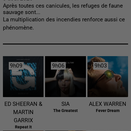
Après toutes ces canicules, les refuges de faune
sauvage sont...
La multiplication des incendies renforce aussi ce
phénomène.
9h09
9h09
9h06
9h06
9h03
9h03
ED SHEERAN &
SIA
ALEX WARREN
The Greatest
Fever Dream
MARTIN
GARRIX
Repeat It