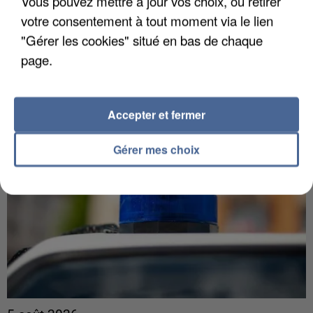
Vous pouvez mettre à jour vos choix, ou retirer
L’un des fondateurs supposés de la DZ Mafia
votre consentement à tout moment via le lien
interpellé en Algérie
"Gérer les cookies" situé en bas de chaque
Il est soupçonné d'y avoir mené ses opérations en
page.
France.
Accepter et fermer
Gérer mes choix