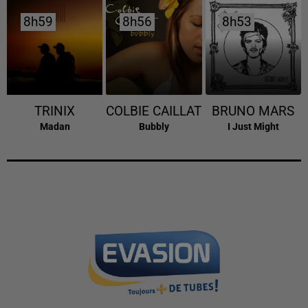
8h59
8h59
8h56
8h56
8h53
8h53
TRINIX
COLBIE CAILLAT
BRUNO MARS
Madan
Bubbly
I Just Might