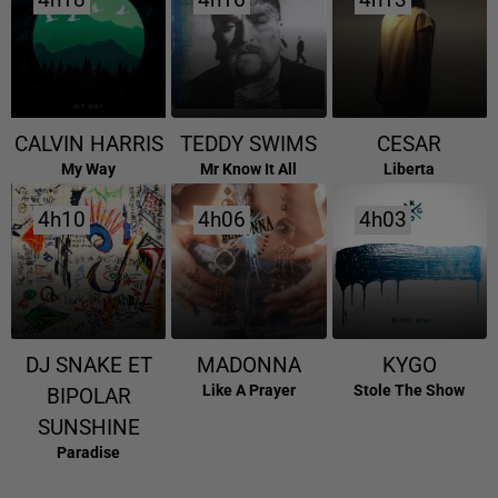
4h18
4h18
4h16
4h16
4h13
4h13
CALVIN HARRIS
TEDDY SWIMS
CESAR
My Way
Mr Know It All
Liberta
4h10
4h10
4h06
4h06
4h03
4h03
DJ SNAKE ET
MADONNA
KYGO
Like A Prayer
Stole The Show
BIPOLAR
SUNSHINE
Paradise