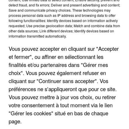
detect fraud, and fix errors; Deliver and present advertising and content;
Save and communicate privacy choices. These technologies may
process personal data such as IP address and browsing data to offer
following functionalities: Identify devices based on information actively
requested; Use precise geolocation data; Match and combine data from
other data sources; Link different devices; Identify devices based on
information transmitted automatically.
Vous pouvez accepter en cliquant sur "Accepter
et fermer", ou affiner en sélectionnant les
finalités et/ou partenaires dans "Gérer mes
6 août 2026
choix". Vous pouvez également refuser en
Gabriel Attal et Raphaël Glucksmann visés par des
ingérences...
cliquant sur "Continuer sans accepter". Vos
Sollicité, Sébastien Lecornu annonce un "travail
préférences ne s'appliqueront que pour ce site.
commun" avec les partis à la rentrée.
Vous pouvez mettre à jour vos choix, ou retirer
votre consentement à tout moment via le lien
"Gérer les cookies" situé en bas de chaque
page.