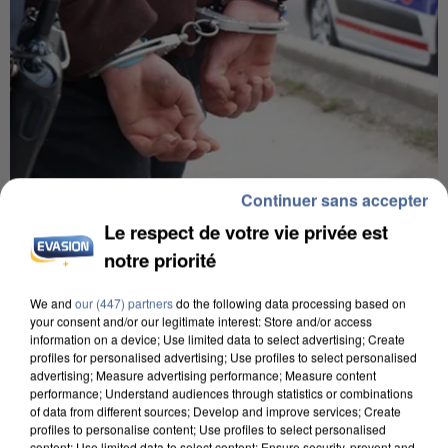
Continuer sans accepter
7 août 2026
Le respect de votre vie privée est
Un second cadre de la DZ Mafia interpellé en
Algérie
notre priorité
Un cofondateur du réseau avait été interpellé
We and
our (447) partners
do the following data processing based on
quelques jours plus tôt.
your consent and/or our legitimate interest: Store and/or access
information on a device; Use limited data to select advertising; Create
profiles for personalised advertising; Use profiles to select personalised
advertising; Measure advertising performance; Measure content
performance; Understand audiences through statistics or combinations
of data from different sources; Develop and improve services; Create
profiles to personalise content; Use profiles to select personalised
content; Use limited data to select content; Ensure security, prevent and