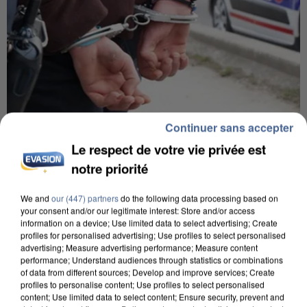
Continuer sans accepter
7 août 2026
Le respect de votre vie privée est
Un second cadre de la DZ Mafia interpellé en
notre priorité
Algérie
Un cofondateur du réseau avait été interpellé
We and
our (447) partners
do the following data processing based on
your consent and/or our legitimate interest: Store and/or access
quelques jours plus tôt.
information on a device; Use limited data to select advertising; Create
profiles for personalised advertising; Use profiles to select personalised
advertising; Measure advertising performance; Measure content
performance; Understand audiences through statistics or combinations
of data from different sources; Develop and improve services; Create
profiles to personalise content; Use profiles to select personalised
content; Use limited data to select content; Ensure security, prevent and