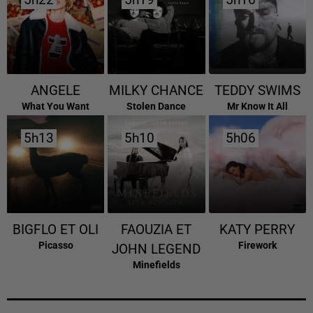
5h22
5h22
5h19
5h19
5h16
5h16
ANGELE
MILKY CHANCE
TEDDY SWIMS
What You Want
Stolen Dance
Mr Know It All
5h13
5h13
5h10
5h10
5h06
5h06
BIGFLO ET OLI
FAOUZIA ET
KATY PERRY
Picasso
Firework
JOHN LEGEND
Minefields