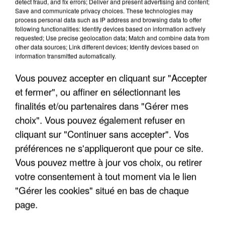
detect fraud, and fix errors; Deliver and present advertising and content;
Save and communicate privacy choices. These technologies may
process personal data such as IP address and browsing data to offer
following functionalities: Identify devices based on information actively
requested; Use precise geolocation data; Match and combine data from
other data sources; Link different devices; Identify devices based on
information transmitted automatically.
Vous pouvez accepter en cliquant sur "Accepter
et fermer", ou affiner en sélectionnant les
finalités et/ou partenaires dans "Gérer mes
6 août 2026
choix". Vous pouvez également refuser en
Gabriel Attal et Raphaël Glucksmann visés par des
cliquant sur "Continuer sans accepter". Vos
ingérences...
préférences ne s'appliqueront que pour ce site.
Sollicité, Sébastien Lecornu annonce un "travail
Vous pouvez mettre à jour vos choix, ou retirer
commun" avec les partis à la rentrée.
votre consentement à tout moment via le lien
"Gérer les cookies" situé en bas de chaque
page.