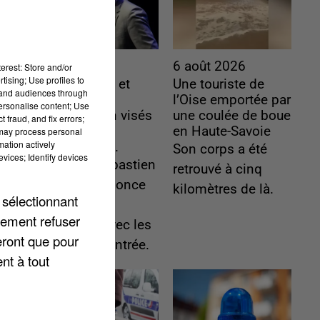
6 août 2026
6 août 2026
erest: Store and/or
tising; Use profiles to
Gabriel Attal et
Une touriste de
tand audiences through
Raphaël
l’Oise emportée par
personalise content; Use
Glucksmann visés
une coulée de boue
 fraud, and fix errors;
par des
en Haute-Savoie
 may process personal
mation actively
ingérences...
Son corps a été
vices; Identify devices
Sollicité, Sébastien
retrouvé à cinq
Lecornu annonce
kilomètres de là.
 sélectionnant
un "travail
lement refuser
commun" avec les
eront que pour
partis à la rentrée.
nt à tout