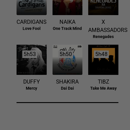
CARDIGANS
NAIKA
X
Love Fool
One Track Mind
AMBASSADORS
Renegades
5h53
5h53
5h50
5h50
5h48
5h48
DUFFY
SHAKIRA
TIBZ
Mercy
Dai Dai
Take Me Away