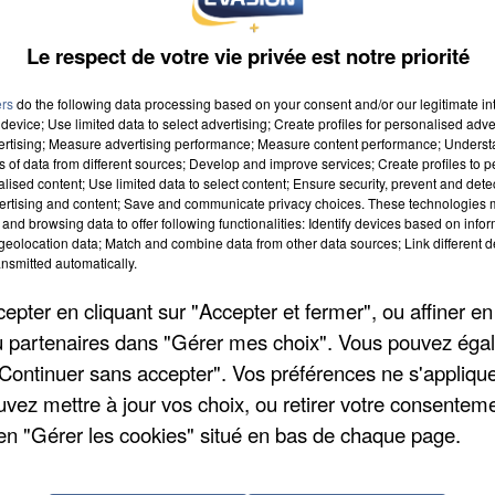
Le respect de votre vie privée est notre priorité
ers
do the following data processing based on your consent and/or our legitimate int
device; Use limited data to select advertising; Create profiles for personalised adver
vertising; Measure advertising performance; Measure content performance; Unders
ns of data from different sources; Develop and improve services; Create profiles to 
alised content; Use limited data to select content; Ensure security, prevent and detect
ertising and content; Save and communicate privacy choices. These technologies
and browsing data to offer following functionalities: Identify devices based on infor
eolocation data; Match and combine data from other data sources; Link different de
nsmitted automatically.
pter en cliquant sur "Accepter et fermer", ou affiner en
/ou partenaires dans "Gérer mes choix". Vous pouvez éga
"Continuer sans accepter". Vos préférences ne s'appliqu
uvez mettre à jour vos choix, ou retirer votre consenteme
en "Gérer les cookies" situé en bas de chaque page.