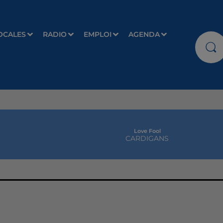
OCALES
RADIO
EMPLOI
AGENDA
Love Fool
CARDIGANS