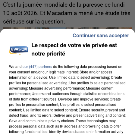
C’est la journée mondiale de la paresse ce lundi
10 août 2026. Et Macadam a mené une étude très
sérieuse sur la question.
Continuer sans accepter
Le respect de votre vie privée est
notre priorité
We and
our (447) partners
do the following data processing based on
your consent and/or our legitimate interest: Store and/or access
information on a device; Use limited data to select advertising; Create
profiles for personalised advertising; Use profiles to select personalised
advertising; Measure advertising performance; Measure content
performance; Understand audiences through statistics or combinations
of data from different sources; Develop and improve services; Create
profiles to personalise content; Use profiles to select personalised
content; Use limited data to select content; Ensure security, prevent and
detect fraud, and fix errors; Deliver and present advertising and content;
Save and communicate privacy choices. These technologies may
process personal data such as IP address and browsing data to offer
9h00
following functionalities: Identify devices based on information actively