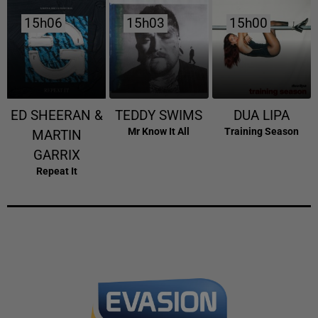
15h06
15h06
15h03
15h03
15h00
15h00
ED SHEERAN &
TEDDY SWIMS
DUA LIPA
Mr Know It All
Training Season
MARTIN
GARRIX
Repeat It