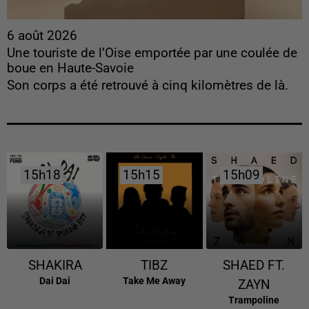
6 août 2026
Une touriste de l’Oise emportée par une coulée de
boue en Haute-Savoie
Son corps a été retrouvé à cinq kilomètres de là.
15h18
15h18
15h15
15h15
15h09
15h09
SHAKIRA
TIBZ
SHAED FT.
Dai Dai
Take Me Away
ZAYN
Trampoline