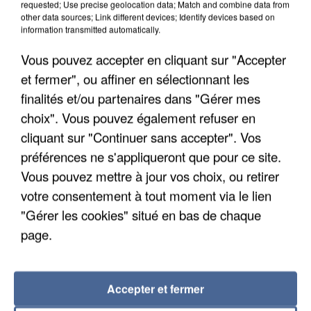
requested; Use precise geolocation data; Match and combine data from
Une nouvelle canicule va faire chauffer la France
other data sources; Link different devices; Identify devices based on
cette semaine
information transmitted automatically.
22 départements sont placés en vigilance orange
Vous pouvez accepter en cliquant sur "Accepter
dès ce lundi 10 août 2026.
et fermer", ou affiner en sélectionnant les
finalités et/ou partenaires dans "Gérer mes
choix". Vous pouvez également refuser en
cliquant sur "Continuer sans accepter". Vos
préférences ne s'appliqueront que pour ce site.
Vous pouvez mettre à jour vos choix, ou retirer
votre consentement à tout moment via le lien
"Gérer les cookies" situé en bas de chaque
page.
Accepter et fermer