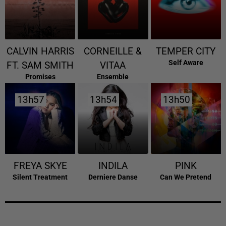
CALVIN HARRIS
CORNEILLE &
TEMPER CITY
Self Aware
FT. SAM SMITH
VITAA
Promises
Ensemble
13h57
13h57
13h54
13h54
13h50
13h50
FREYA SKYE
INDILA
PINK
Silent Treatment
Derniere Danse
Can We Pretend