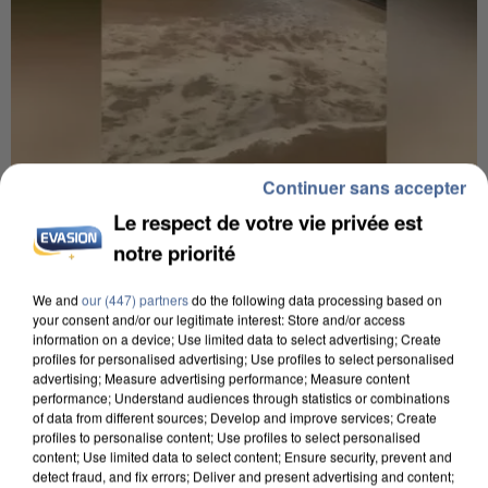
Continuer sans accepter
Le respect de votre vie privée est
7h56
notre priorité
Une touriste de l’Oise emportée par une coulée de
boue en Haute-Savoie
We and
our (447) partners
do the following data processing based on
Son corps a été retrouvé à cinq kilomètres de là.
your consent and/or our legitimate interest: Store and/or access
information on a device; Use limited data to select advertising; Create
profiles for personalised advertising; Use profiles to select personalised
advertising; Measure advertising performance; Measure content
performance; Understand audiences through statistics or combinations
of data from different sources; Develop and improve services; Create
profiles to personalise content; Use profiles to select personalised
content; Use limited data to select content; Ensure security, prevent and
detect fraud, and fix errors; Deliver and present advertising and content;