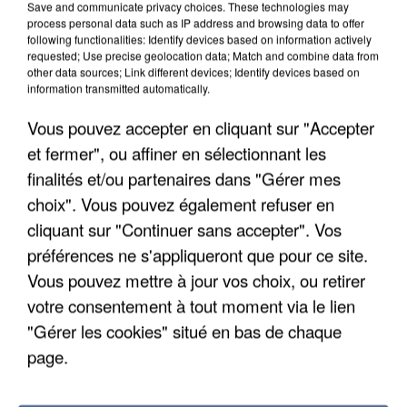
Save and communicate privacy choices. These technologies may
process personal data such as IP address and browsing data to offer
following functionalities: Identify devices based on information actively
requested; Use precise geolocation data; Match and combine data from
other data sources; Link different devices; Identify devices based on
information transmitted automatically.
Vous pouvez accepter en cliquant sur "Accepter
et fermer", ou affiner en sélectionnant les
finalités et/ou partenaires dans "Gérer mes
5 août 2026
choix". Vous pouvez également refuser en
L’un des fondateurs supposés de la DZ Mafia
interpellé en Algérie
cliquant sur "Continuer sans accepter". Vos
Il est soupçonné d'y avoir mené ses opérations en
préférences ne s'appliqueront que pour ce site.
France.
Vous pouvez mettre à jour vos choix, ou retirer
votre consentement à tout moment via le lien
"Gérer les cookies" situé en bas de chaque
page.