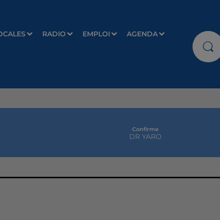
OCALES
RADIO
EMPLOI
AGENDA
Confirme
DR YARO