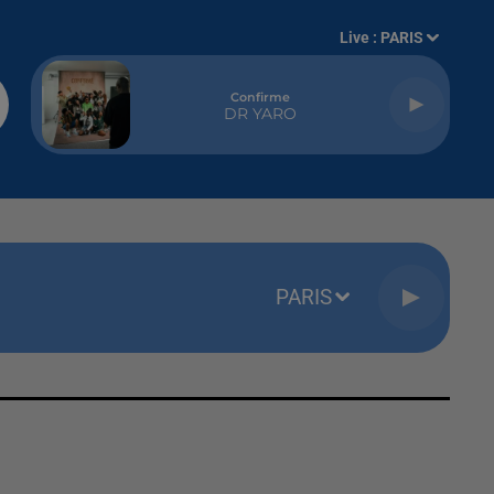
Live :
PARIS
Confirme
DR YARO
PARIS