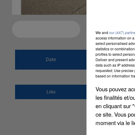
Ajouter à votre calendrier
We and
our (447) partn
access information on a 
select personalised ad
statistics or combinatio
du
24 juin 2018 
profiles to select person
Date
Deliver and present adv
au
24 juin 2018 
data such as IP address 
requested; Use precise g
based on information tra
Vous pouvez acce
Aérodrome de Meaux
Lieu
les finalités et
77450
Isles les Ville
en cliquant sur 
ce site. Vous po
moment via le li