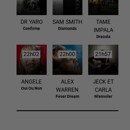
DR YARO
SAM SMITH
TAME
Confirme
Diamonds
IMPALA
Dracula
22h02
22h02
22h00
22h00
21h57
21h57
ANGELE
ALEX
JECK ET
Oui Ou Non
WARREN
CARLA
Fever Dream
M'envoler