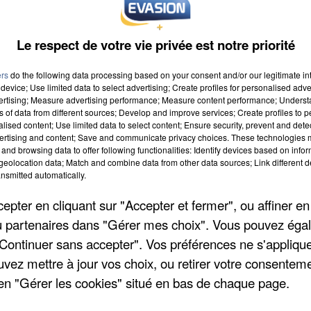
Le respect de votre vie privée est notre priorité
ers
do the following data processing based on your consent and/or our legitimate int
device; Use limited data to select advertising; Create profiles for personalised adver
vertising; Measure advertising performance; Measure content performance; Unders
ns of data from different sources; Develop and improve services; Create profiles to 
à 9h00
alised content; Use limited data to select content; Ensure security, prevent and detect
ertising and content; Save and communicate privacy choices. These technologies
à 19h59
and browsing data to offer following functionalities: Identify devices based on infor
eolocation data; Match and combine data from other data sources; Link different de
nsmitted automatically.
pter en cliquant sur "Accepter et fermer", ou affiner en
-Esbly
/ou partenaires dans "Gérer mes choix". Vous pouvez éga
noy
"Continuer sans accepter". Vos préférences ne s'appliqu
uvez mettre à jour vos choix, ou retirer votre consenteme
en "Gérer les cookies" situé en bas de chaque page.