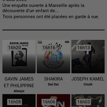
Une enquête ouverte à Marseille après la
découverte d’un enfant de...
Trois personnes ont été placées en garde à vue.
16h20
16h20
16h16
16h16
16h13
16h13
GAVIN JAMES
SHAKIRA
JOSEPH KAMEL
Dai Dai
Crash
ET PHILIPPINE
Always
16h08
16h08
16h06
16h06
16h03
16h03