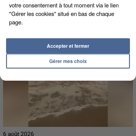
Gabriel Attal et Raphaël Glucksmann visés par des
votre consentement à tout moment via le lien
ingérences...
"Gérer les cookies" situé en bas de chaque
Sollicité, Sébastien Lecornu annonce un "travail
page.
commun" avec les partis à la rentrée.
Accepter et fermer
Gérer mes choix
6 août 2026