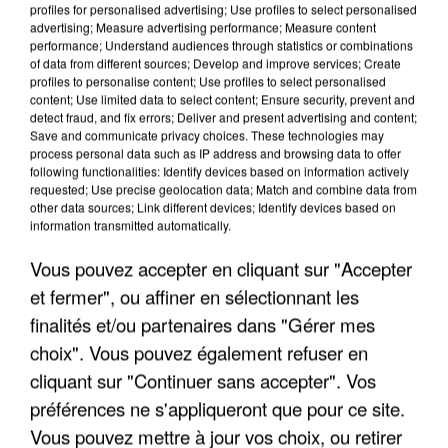
Algérie
profiles for personalised advertising; Use profiles to select personalised
advertising; Measure advertising performance; Measure content
Un cofondateur du réseau avait été interpellé
performance; Understand audiences through statistics or combinations
quelques jours plus tôt.
of data from different sources; Develop and improve services; Create
profiles to personalise content; Use profiles to select personalised
content; Use limited data to select content; Ensure security, prevent and
detect fraud, and fix errors; Deliver and present advertising and content;
Save and communicate privacy choices. These technologies may
process personal data such as IP address and browsing data to offer
following functionalities: Identify devices based on information actively
requested; Use precise geolocation data; Match and combine data from
other data sources; Link different devices; Identify devices based on
information transmitted automatically.
Vous pouvez accepter en cliquant sur "Accepter
et fermer", ou affiner en sélectionnant les
finalités et/ou partenaires dans "Gérer mes
choix". Vous pouvez également refuser en
cliquant sur "Continuer sans accepter". Vos
préférences ne s'appliqueront que pour ce site.
6 août 2026
Vous pouvez mettre à jour vos choix, ou retirer