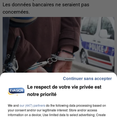
Les données bancaires ne seraient pas
concernées.
Continuer sans accepter
Le respect de votre vie privée est
notre priorité
We and
our (447) partners
do the following data processing based on
7 août 2026
your consent and/or our legitimate interest: Store and/or access
Un second cadre de la DZ Mafia interpellé en
information on a device; Use limited data to select advertising; Create