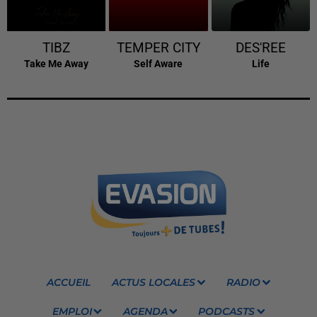
TIBZ
TEMPER CITY
DES'REE
Take Me Away
Self Aware
Life
ACCUEIL
ACTUS LOCALES
RADIO
EMPLOI
AGENDA
PODCASTS