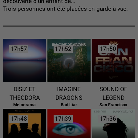
découverte d’un enfant de...
Trois personnes ont été placées en garde à vue.
17h57
17h57
17h52
17h52
17h50
17h50
DISIZ ET
IMAGINE
SOUND OF
THEODORA
DRAGONS
LEGEND
Melodrama
Bad Liar
San Francisco
17h48
17h48
17h39
17h39
17h36
17h36