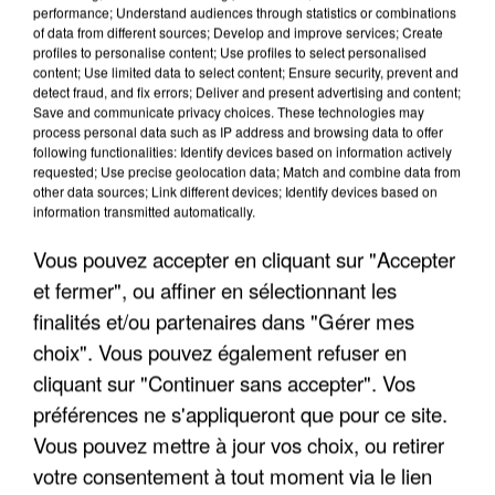
performance; Understand audiences through statistics or combinations
of data from different sources; Develop and improve services; Create
profiles to personalise content; Use profiles to select personalised
content; Use limited data to select content; Ensure security, prevent and
detect fraud, and fix errors; Deliver and present advertising and content;
Save and communicate privacy choices. These technologies may
process personal data such as IP address and browsing data to offer
following functionalities: Identify devices based on information actively
requested; Use precise geolocation data; Match and combine data from
other data sources; Link different devices; Identify devices based on
information transmitted automatically.
Vous pouvez accepter en cliquant sur "Accepter
et fermer", ou affiner en sélectionnant les
finalités et/ou partenaires dans "Gérer mes
choix". Vous pouvez également refuser en
cliquant sur "Continuer sans accepter". Vos
12h00
préférences ne s'appliqueront que pour ce site.
Les données de 300 000 clients dérobées à
Vous pouvez mettre à jour vos choix, ou retirer
Intermarché après une...
Les données bancaires ne seraient pas
votre consentement à tout moment via le lien