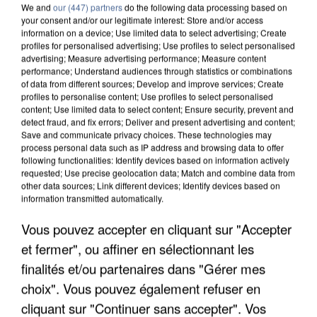
We and
our (447) partners
do the following data processing based on
your consent and/or our legitimate interest: Store and/or access
information on a device; Use limited data to select advertising; Create
profiles for personalised advertising; Use profiles to select personalised
advertising; Measure advertising performance; Measure content
performance; Understand audiences through statistics or combinations
of data from different sources; Develop and improve services; Create
7h56
profiles to personalise content; Use profiles to select personalised
Une touriste de l’Oise emportée par une coulée de
content; Use limited data to select content; Ensure security, prevent and
detect fraud, and fix errors; Deliver and present advertising and content;
boue en Haute-Savoie
Save and communicate privacy choices. These technologies may
Son corps a été retrouvé à cinq kilomètres de là.
process personal data such as IP address and browsing data to offer
following functionalities: Identify devices based on information actively
requested; Use precise geolocation data; Match and combine data from
other data sources; Link different devices; Identify devices based on
information transmitted automatically.
Vous pouvez accepter en cliquant sur "Accepter
et fermer", ou affiner en sélectionnant les
finalités et/ou partenaires dans "Gérer mes
choix". Vous pouvez également refuser en
cliquant sur "Continuer sans accepter". Vos