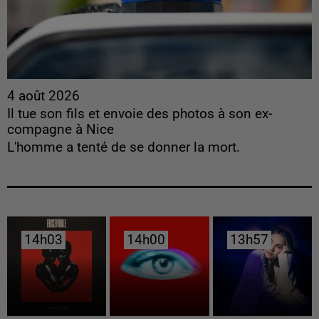
4 août 2026
Il tue son fils et envoie des photos à son ex-
compagne à Nice
L'homme a tenté de se donner la mort.
14h03
14h03
14h00
14h00
13h57
13h57