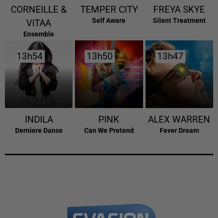
CORNEILLE &
TEMPER CITY
FREYA SKYE
Self Aware
Silent Treatment
VITAA
Ensemble
13h54
13h54
13h50
13h50
13h47
13h47
INDILA
PINK
ALEX WARREN
Derniere Danse
Can We Pretend
Fever Dream