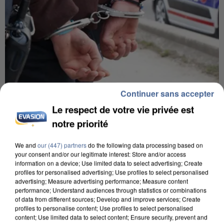
Continuer sans accepter
5 août 2026
Le respect de votre vie privée est
L’un des fondateurs supposés de la DZ Mafia
notre priorité
interpellé en Algérie
Il est soupçonné d'y avoir mené ses opérations en
We and
our (447) partners
do the following data processing based on
your consent and/or our legitimate interest: Store and/or access
France.
information on a device; Use limited data to select advertising; Create
profiles for personalised advertising; Use profiles to select personalised
advertising; Measure advertising performance; Measure content
performance; Understand audiences through statistics or combinations
of data from different sources; Develop and improve services; Create
profiles to personalise content; Use profiles to select personalised
content; Use limited data to select content; Ensure security, prevent and