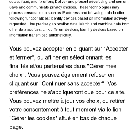
detect fraud, and fix errors; Deliver and present advertising and content;
Save and communicate privacy choices. These technologies may
process personal data such as IP address and browsing data to offer
following functionalities: Identify devices based on information actively
requested; Use precise geolocation data; Match and combine data from
other data sources; Link different devices; Identify devices based on
information transmitted automatically.
Vous pouvez accepter en cliquant sur "Accepter
et fermer", ou affiner en sélectionnant les
finalités et/ou partenaires dans "Gérer mes
5 août 2026
choix". Vous pouvez également refuser en
Une enquête ouverte à Marseille après la
cliquant sur "Continuer sans accepter". Vos
découverte d’un enfant de...
préférences ne s'appliqueront que pour ce site.
Trois personnes ont été placées en garde à vue.
Vous pouvez mettre à jour vos choix, ou retirer
votre consentement à tout moment via le lien
"Gérer les cookies" situé en bas de chaque
page.