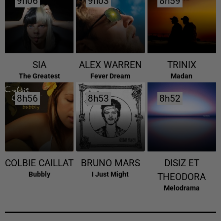
9h06
9h06
9h03
9h03
8h59
8h59
SIA
ALEX WARREN
TRINIX
The Greatest
Fever Dream
Madan
8h56
8h56
8h53
8h53
8h52
8h52
COLBIE CAILLAT
BRUNO MARS
DISIZ ET
Bubbly
I Just Might
THEODORA
Melodrama