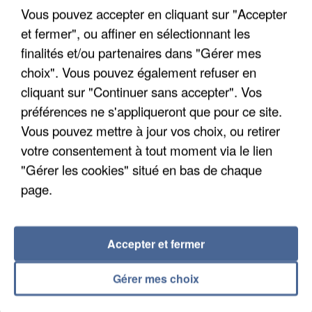
Son corps a été retrouvé à cinq kilomètres de là.
Vous pouvez accepter en cliquant sur "Accepter
et fermer", ou affiner en sélectionnant les
finalités et/ou partenaires dans "Gérer mes
choix". Vous pouvez également refuser en
cliquant sur "Continuer sans accepter". Vos
préférences ne s'appliqueront que pour ce site.
Vous pouvez mettre à jour vos choix, ou retirer
votre consentement à tout moment via le lien
"Gérer les cookies" situé en bas de chaque
page.
Accepter et fermer
5 août 2026
Gérer mes choix
L’un des fondateurs supposés de la DZ Mafia
interpellé en Algérie
Il est soupçonné d'y avoir mené ses opérations en