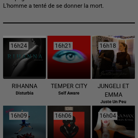
L'homme a tenté de se donner la mort.
16h24
16h24
16h21
16h21
16h18
16h18
RIHANNA
TEMPER CITY
JUNGELI ET
Disturbia
Self Aware
EMMA
Juste Un Peu
16h09
16h09
16h06
16h06
16h04
16h04