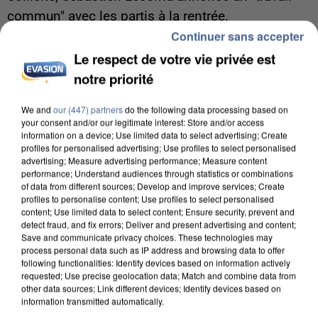
commun" avec les partis à la rentrée.
Continuer sans accepter
Le respect de votre vie privée est
notre priorité
We and
our (447) partners
do the following data processing based on
your consent and/or our legitimate interest: Store and/or access
information on a device; Use limited data to select advertising; Create
profiles for personalised advertising; Use profiles to select personalised
advertising; Measure advertising performance; Measure content
performance; Understand audiences through statistics or combinations
of data from different sources; Develop and improve services; Create
profiles to personalise content; Use profiles to select personalised
content; Use limited data to select content; Ensure security, prevent and
detect fraud, and fix errors; Deliver and present advertising and content;
Save and communicate privacy choices. These technologies may
process personal data such as IP address and browsing data to offer
following functionalities: Identify devices based on information actively
7h56
requested; Use precise geolocation data; Match and combine data from
other data sources; Link different devices; Identify devices based on
Une touriste de l’Oise emportée par une coulée de
information transmitted automatically.
boue en Haute-Savoie