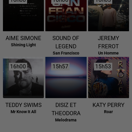
16h08
16h08
16h06
16h06
16h03
16h03
AIME SIMONE
SOUND OF
JEREMY
Shining Light
LEGEND
FREROT
San Francisco
Un Homme
16h00
16h00
15h57
15h57
15h53
15h53
TEDDY SWIMS
DISIZ ET
KATY PERRY
Mr Know It All
Roar
THEODORA
Melodrama