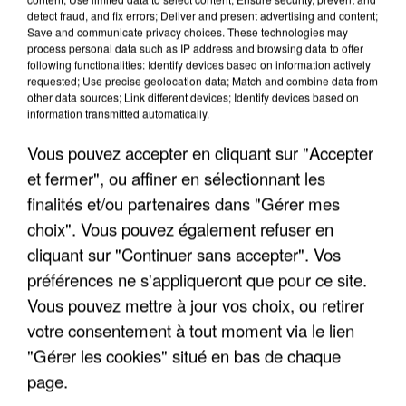
detect fraud, and fix errors; Deliver and present advertising and content;
Save and communicate privacy choices. These technologies may
process personal data such as IP address and browsing data to offer
following functionalities: Identify devices based on information actively
requested; Use precise geolocation data; Match and combine data from
other data sources; Link different devices; Identify devices based on
information transmitted automatically.
Vous pouvez accepter en cliquant sur "Accepter
et fermer", ou affiner en sélectionnant les
finalités et/ou partenaires dans "Gérer mes
6 août 2026
choix". Vous pouvez également refuser en
Gabriel Attal et Raphaël Glucksmann visés par des
ingérences...
cliquant sur "Continuer sans accepter". Vos
Sollicité, Sébastien Lecornu annonce un "travail
préférences ne s'appliqueront que pour ce site.
commun" avec les partis à la rentrée.
Vous pouvez mettre à jour vos choix, ou retirer
votre consentement à tout moment via le lien
"Gérer les cookies" situé en bas de chaque
page.