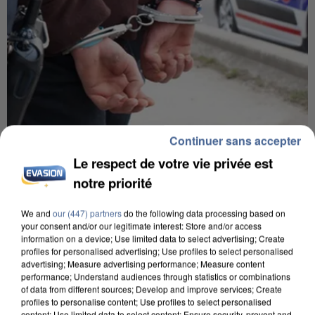
Continuer sans accepter
7 août 2026
Le respect de votre vie privée est
Un second cadre de la DZ Mafia interpellé en
Algérie
notre priorité
Un cofondateur du réseau avait été interpellé
We and
our (447) partners
do the following data processing based on
quelques jours plus tôt.
your consent and/or our legitimate interest: Store and/or access
information on a device; Use limited data to select advertising; Create
profiles for personalised advertising; Use profiles to select personalised
advertising; Measure advertising performance; Measure content
performance; Understand audiences through statistics or combinations
of data from different sources; Develop and improve services; Create
profiles to personalise content; Use profiles to select personalised
content; Use limited data to select content; Ensure security, prevent and