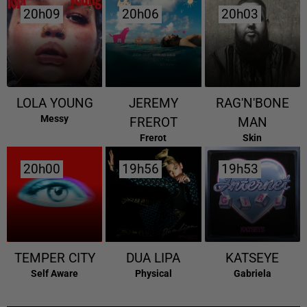
20h09
20h09
20h06
20h06
20h03
20h03
LOLA YOUNG
JEREMY
RAG'N'BONE
Messy
FREROT
MAN
Frerot
Skin
20h00
20h00
19h56
19h56
19h53
19h53
TEMPER CITY
DUA LIPA
KATSEYE
Self Aware
Physical
Gabriela