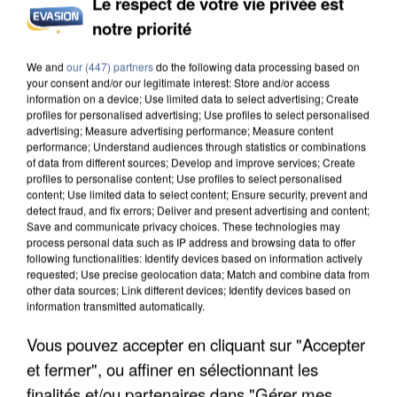
Le respect de votre vie privée est
notre priorité
We and
our (447) partners
do the following data processing based on
your consent and/or our legitimate interest: Store and/or access
information on a device; Use limited data to select advertising; Create
profiles for personalised advertising; Use profiles to select personalised
advertising; Measure advertising performance; Measure content
performance; Understand audiences through statistics or combinations
of data from different sources; Develop and improve services; Create
profiles to personalise content; Use profiles to select personalised
content; Use limited data to select content; Ensure security, prevent and
8h00
detect fraud, and fix errors; Deliver and present advertising and content;
Un second cadre de la DZ Mafia interpellé en
Save and communicate privacy choices. These technologies may
process personal data such as IP address and browsing data to offer
Algérie
following functionalities: Identify devices based on information actively
Un cofondateur du réseau avait été interpellé
requested; Use precise geolocation data; Match and combine data from
other data sources; Link different devices; Identify devices based on
quelques jours plus tôt.
information transmitted automatically.
Vous pouvez accepter en cliquant sur "Accepter
et fermer", ou affiner en sélectionnant les
finalités et/ou partenaires dans "Gérer mes