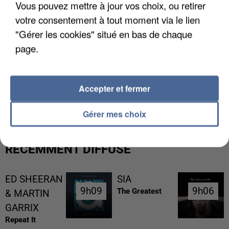
Vous pouvez mettre à jour vos choix, ou retirer
votre consentement à tout moment via le lien
"Gérer les cookies" situé en bas de chaque
page.
L’UN DES FONDATEURS SUPPOSÉS DE LA DZ
Accepter et fermer
MAFIA INTERPELLÉ EN ALGÉRIE
Gérer mes choix
RÉCEMMENT DIFFUSÉ
ED SHEERAN
SIA
9h09
9h09
9h06
9h06
The Greatest
& MARTIN
GARRIX
Repeat It