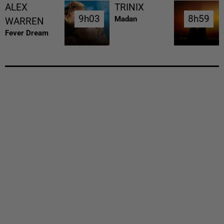
ALEX
TRINIX
9h03
9h03
8h59
8h59
Madan
WARREN
Fever Dream