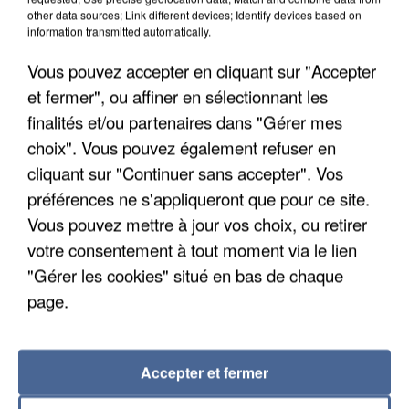
other data sources; Link different devices; Identify devices based on
Un second cadre de la DZ Mafia interpellé en
information transmitted automatically.
Algérie
Un cofondateur du réseau avait été interpellé
Vous pouvez accepter en cliquant sur "Accepter
quelques jours plus tôt.
et fermer", ou affiner en sélectionnant les
finalités et/ou partenaires dans "Gérer mes
choix". Vous pouvez également refuser en
cliquant sur "Continuer sans accepter". Vos
préférences ne s'appliqueront que pour ce site.
Vous pouvez mettre à jour vos choix, ou retirer
votre consentement à tout moment via le lien
"Gérer les cookies" situé en bas de chaque
page.
Accepter et fermer