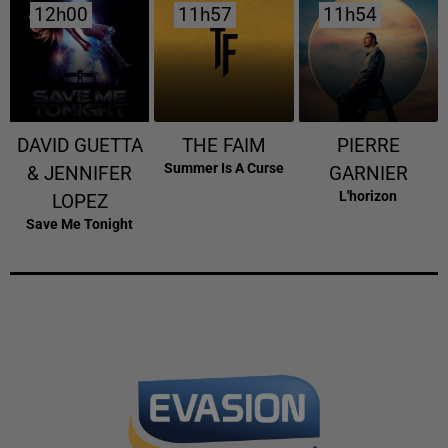
12h00
12h00
11h57
11h57
11h54
11h54
DAVID GUETTA
THE FAIM
PIERRE
Summer Is A Curse
& JENNIFER
GARNIER
L'horizon
LOPEZ
Save Me Tonight