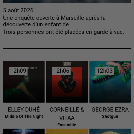
5 août 2026
Une enquête ouverte à Marseille après la
découverte d’un enfant de...
Trois personnes ont été placées en garde à vue.
12h09
12h09
12h06
12h06
12h03
12h03
ELLEY DUHÉ
CORNEILLE &
GEORGE EZRA
Middle Of The Night
Shotgun
VITAA
Ensemble