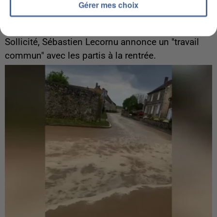
Gérer mes choix
6 août 2026
Gabriel Attal et Raphaël Glucksmann visés par des
ingérences...
Sollicité, Sébastien Lecornu annonce un "travail
commun" avec les partis à la rentrée.