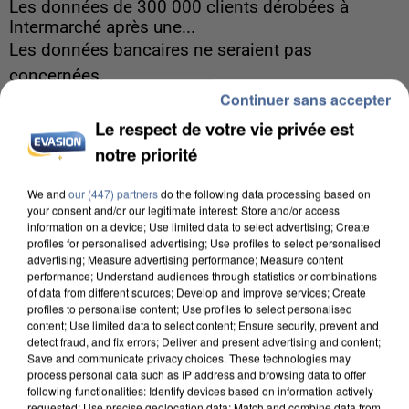
Les données de 300 000 clients dérobées à
Intermarché après une...
Les données bancaires ne seraient pas
concernées.
Continuer sans accepter
Le respect de votre vie privée est
notre priorité
We and
our (447) partners
do the following data processing based on
your consent and/or our legitimate interest: Store and/or access
information on a device; Use limited data to select advertising; Create
profiles for personalised advertising; Use profiles to select personalised
advertising; Measure advertising performance; Measure content
performance; Understand audiences through statistics or combinations
of data from different sources; Develop and improve services; Create
profiles to personalise content; Use profiles to select personalised
content; Use limited data to select content; Ensure security, prevent and
detect fraud, and fix errors; Deliver and present advertising and content;
Save and communicate privacy choices. These technologies may
process personal data such as IP address and browsing data to offer
following functionalities: Identify devices based on information actively
8h00
requested; Use precise geolocation data; Match and combine data from