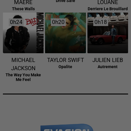
Drive Safe
MAERE
LOUANE
These Walls
Derriere Le Brouillard
0h24
0h24
0h20
0h20
0h18
0h18
MICHAEL
TAYLOR SWIFT
JULIEN LIEB
Opalite
Autrement
JACKSON
The Way You Make
Me Feel