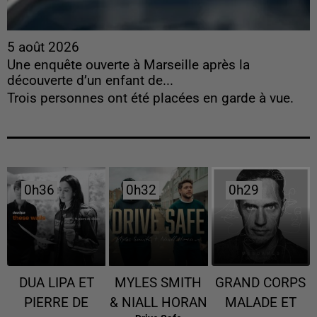
5 août 2026
Une enquête ouverte à Marseille après la
découverte d’un enfant de...
Trois personnes ont été placées en garde à vue.
0h36
0h36
0h32
0h32
0h29
0h29
DUA LIPA ET
MYLES SMITH
GRAND CORPS
PIERRE DE
& NIALL HORAN
MALADE ET