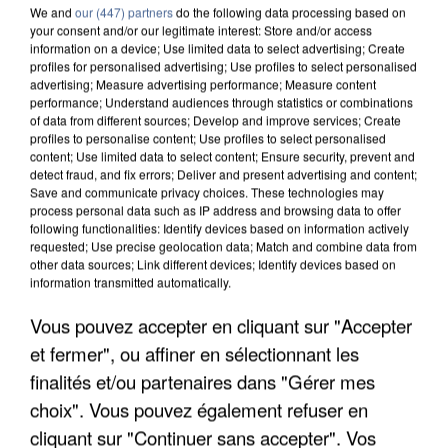
We and
our (447) partners
do the following data processing based on
7 août 2026
your consent and/or our legitimate interest: Store and/or access
Les données de 300 000 clients dérobées à
information on a device; Use limited data to select advertising; Create
Intermarché après une...
profiles for personalised advertising; Use profiles to select personalised
advertising; Measure advertising performance; Measure content
Les données bancaires ne seraient pas
performance; Understand audiences through statistics or combinations
concernées.
of data from different sources; Develop and improve services; Create
profiles to personalise content; Use profiles to select personalised
content; Use limited data to select content; Ensure security, prevent and
detect fraud, and fix errors; Deliver and present advertising and content;
Save and communicate privacy choices. These technologies may
process personal data such as IP address and browsing data to offer
following functionalities: Identify devices based on information actively
requested; Use precise geolocation data; Match and combine data from
other data sources; Link different devices; Identify devices based on
information transmitted automatically.
Vous pouvez accepter en cliquant sur "Accepter
et fermer", ou affiner en sélectionnant les
finalités et/ou partenaires dans "Gérer mes
choix". Vous pouvez également refuser en
cliquant sur "Continuer sans accepter". Vos