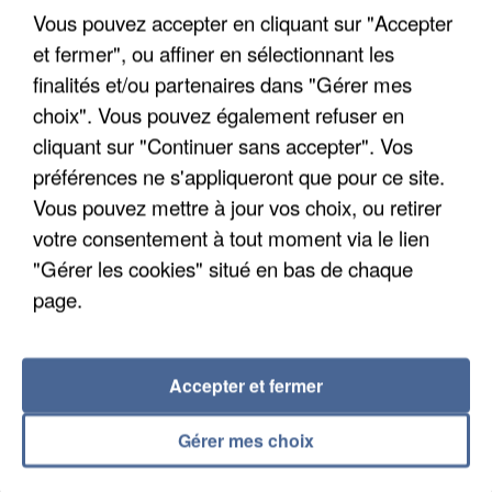
Il est soupçonné d'y avoir mené ses opérations en
Vous pouvez accepter en cliquant sur "Accepter
France.
et fermer", ou affiner en sélectionnant les
finalités et/ou partenaires dans "Gérer mes
choix". Vous pouvez également refuser en
cliquant sur "Continuer sans accepter". Vos
préférences ne s'appliqueront que pour ce site.
Vous pouvez mettre à jour vos choix, ou retirer
votre consentement à tout moment via le lien
"Gérer les cookies" situé en bas de chaque
page.
Accepter et fermer
Gérer mes choix
5 août 2026
Une enquête ouverte à Marseille après la