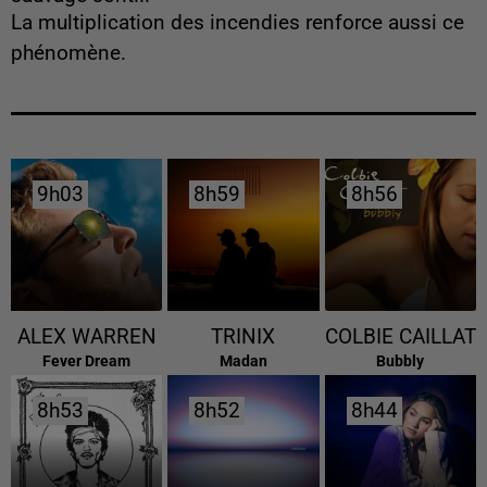
La multiplication des incendies renforce aussi ce
phénomène.
9h03
9h03
8h59
8h59
8h56
8h56
ALEX WARREN
TRINIX
COLBIE CAILLAT
Fever Dream
Madan
Bubbly
8h53
8h53
8h52
8h52
8h44
8h44