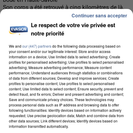
boue en Haute-Savoie
Son corps a été retrouvé à cinq kilomètres de là.
Continuer sans accepter
Le respect de votre vie privée est
notre priorité
We and
our (447) partners
do the following data processing based on
your consent and/or our legitimate interest: Store and/or access
information on a device; Use limited data to select advertising; Create
profiles for personalised advertising; Use profiles to select personalised
advertising; Measure advertising performance; Measure content
performance; Understand audiences through statistics or combinations
of data from different sources; Develop and improve services; Create
profiles to personalise content; Use profiles to select personalised
content; Use limited data to select content; Ensure security, prevent and
detect fraud, and fix errors; Deliver and present advertising and content;
Save and communicate privacy choices. These technologies may
process personal data such as IP address and browsing data to offer
following functionalities: Identify devices based on information actively
5 août 2026
requested; Use precise geolocation data; Match and combine data from
other data sources; Link different devices; Identify devices based on
L’un des fondateurs supposés de la DZ Mafia
information transmitted automatically.
interpellé en Algérie