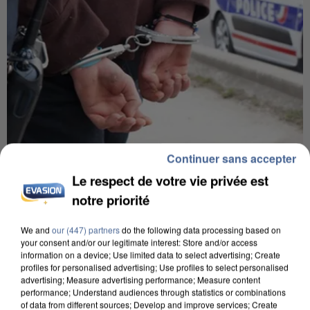
Continuer sans accepter
8h00
Le respect de votre vie privée est
Un second cadre de la DZ Mafia interpellé en
notre priorité
Algérie
Un cofondateur du réseau avait été interpellé
We and
our (447) partners
do the following data processing based on
quelques jours plus tôt.
your consent and/or our legitimate interest: Store and/or access
information on a device; Use limited data to select advertising; Create
profiles for personalised advertising; Use profiles to select personalised
advertising; Measure advertising performance; Measure content
performance; Understand audiences through statistics or combinations
of data from different sources; Develop and improve services; Create