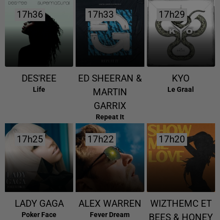
17h36
17h36
17h33
17h33
17h29
17h29
DES'REE
ED SHEERAN &
KYO
Life
Le Graal
MARTIN
GARRIX
Repeat It
17h25
17h25
17h22
17h22
17h20
17h20
LADY GAGA
ALEX WARREN
WIZTHEMC ET
Poker Face
Fever Dream
BEES & HONEY