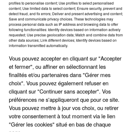
profiles to personalise content; Use profiles to select personalised
content; Use limited data to select content; Ensure security, prevent and
detect fraud, and fix errors; Deliver and present advertising and content;
Save and communicate privacy choices. These technologies may
process personal data such as IP address and browsing data to offer
following functionalities: Identify devices based on information actively
requested; Use precise geolocation data; Match and combine data from
other data sources; Link different devices; Identify devices based on
information transmitted automatically.
Vous pouvez accepter en cliquant sur "Accepter
et fermer", ou affiner en sélectionnant les
finalités et/ou partenaires dans "Gérer mes
6 août 2026
choix". Vous pouvez également refuser en
Gabriel Attal et Raphaël Glucksmann visés par des
ingérences...
cliquant sur "Continuer sans accepter". Vos
Sollicité, Sébastien Lecornu annonce un "travail
préférences ne s'appliqueront que pour ce site.
commun" avec les partis à la rentrée.
Vous pouvez mettre à jour vos choix, ou retirer
votre consentement à tout moment via le lien
"Gérer les cookies" situé en bas de chaque