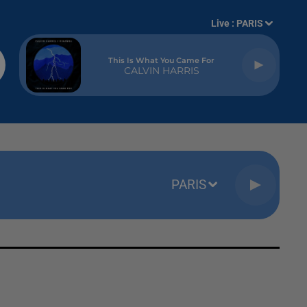
Live :
PARIS
This Is What You Came For
CALVIN HARRIS
PARIS