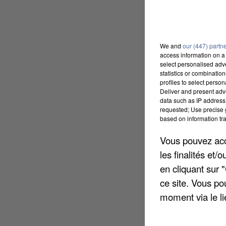
We and
our (447) partn
access information on a 
select personalised ad
statistics or combinatio
profiles to select person
Deliver and present adv
data such as IP address 
requested; Use precise g
based on information tra
Vous pouvez acce
les finalités et
en cliquant sur 
ce site. Vous po
moment via le li