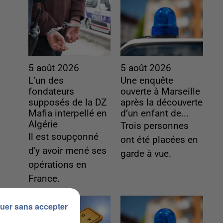
5 août 2026
5 août 2026
L’un des
Une enquête
fondateurs
ouverte à Marseille
supposés de la DZ
après la découverte
Mafia interpellé en
d’un enfant de...
Algérie
Trois personnes
Il est soupçonné
ont été placées en
d'y avoir mené ses
garde à vue.
opérations en
France.
uer sans accepter