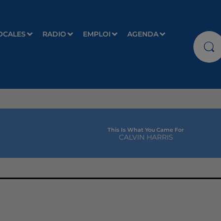
OCALES
RADIO
EMPLOI
AGENDA
This Is What You Came For
CALVIN HARRIS