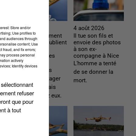
erest: Store and/or
4 août 2026
4 août 2026
tising; Use profiles to
Le gouvernement
Il tue son fils et
tand audiences through
et l’Ademe publient
envoie des photos
personalise content; Use
une carte
à son ex-
 fraud, and fix errors;
 may process personal
interactive des
compagne à Nice
mation actively
lieux...
L'homme a tenté
vices; Identify devices
Les habitants
de se donner la
peuvent partager
mort.
 sélectionnant
les points frais
lement refuser
près de chez eux.
eront que pour
nt à tout