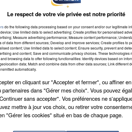
Le respect de votre vie privée est notre priorité
ers
do the following data processing based on your consent and/or our legitimate int
device; Use limited data to select advertising; Create profiles for personalised adver
vertising; Measure advertising performance; Measure content performance; Unders
ns of data from different sources; Develop and improve services; Create profiles to 
alised content; Use limited data to select content; Ensure security, prevent and detect
ertising and content; Save and communicate privacy choices. These technologies
and browsing data to offer following functionalities: Identify devices based on infor
eolocation data; Match and combine data from other data sources; Link different de
nsmitted automatically.
pter en cliquant sur "Accepter et fermer", ou affiner en
/ou partenaires dans "Gérer mes choix". Vous pouvez éga
"Continuer sans accepter". Vos préférences ne s'appliqu
uvez mettre à jour vos choix, ou retirer votre consenteme
en "Gérer les cookies" situé en bas de chaque page.