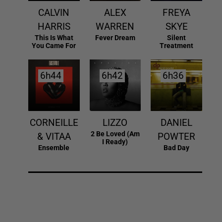
CALVIN
ALEX
FREYA
HARRIS
WARREN
SKYE
This Is What
Fever Dream
Silent
You Came For
Treatment
6h44
6h44
6h42
6h42
6h36
6h36
CORNEILLE
LIZZO
DANIEL
2 Be Loved (am
& VITAA
POWTER
I Ready)
Ensemble
Bad Day