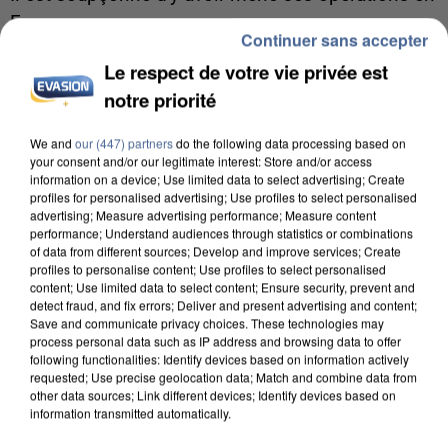
France.
Continuer sans accepter
Le respect de votre vie privée est
notre priorité
We and
our (447) partners
do the following data processing based on
your consent and/or our legitimate interest: Store and/or access
information on a device; Use limited data to select advertising; Create
profiles for personalised advertising; Use profiles to select personalised
advertising; Measure advertising performance; Measure content
performance; Understand audiences through statistics or combinations
of data from different sources; Develop and improve services; Create
profiles to personalise content; Use profiles to select personalised
content; Use limited data to select content; Ensure security, prevent and
detect fraud, and fix errors; Deliver and present advertising and content;
Save and communicate privacy choices. These technologies may
process personal data such as IP address and browsing data to offer
following functionalities: Identify devices based on information actively
requested; Use precise geolocation data; Match and combine data from
5 août 2026
other data sources; Link different devices; Identify devices based on
Une enquête ouverte à Marseille après la
information transmitted automatically.
découverte d’un enfant de...