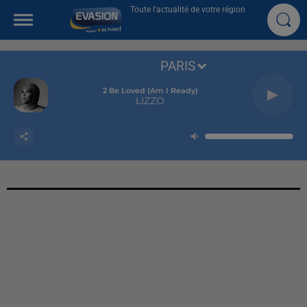
Toute l'actualité de votre région
PARIS
2 Be Loved (am I Ready)
LIZZO