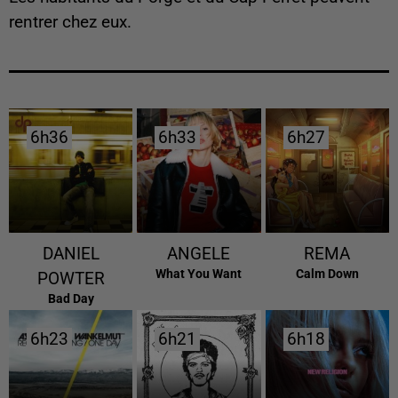
rentrer chez eux.
6h36
6h36
6h33
6h33
6h27
6h27
DANIEL
ANGELE
REMA
What You Want
Calm Down
POWTER
Bad Day
6h23
6h23
6h21
6h21
6h18
6h18