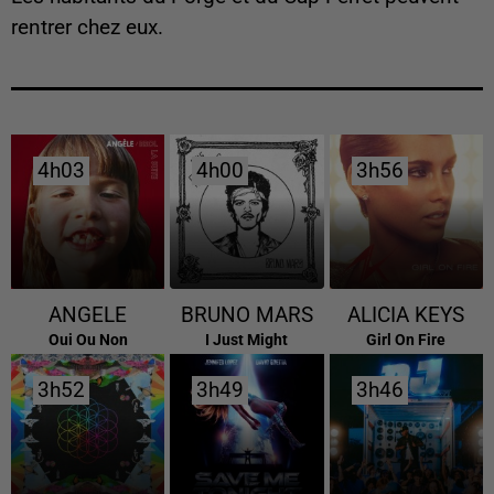
rentrer chez eux.
4h03
4h03
4h00
4h00
3h56
3h56
ANGELE
BRUNO MARS
ALICIA KEYS
Oui Ou Non
I Just Might
Girl On Fire
3h52
3h52
3h49
3h49
3h46
3h46