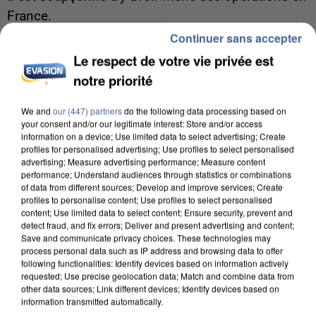
France.
Continuer sans accepter
Le respect de votre vie privée est
notre priorité
We and
our (447) partners
do the following data processing based on
your consent and/or our legitimate interest: Store and/or access
information on a device; Use limited data to select advertising; Create
profiles for personalised advertising; Use profiles to select personalised
advertising; Measure advertising performance; Measure content
performance; Understand audiences through statistics or combinations
of data from different sources; Develop and improve services; Create
profiles to personalise content; Use profiles to select personalised
content; Use limited data to select content; Ensure security, prevent and
detect fraud, and fix errors; Deliver and present advertising and content;
Save and communicate privacy choices. These technologies may
process personal data such as IP address and browsing data to offer
following functionalities: Identify devices based on information actively
5 août 2026
requested; Use precise geolocation data; Match and combine data from
other data sources; Link different devices; Identify devices based on
Une enquête ouverte à Marseille après la
information transmitted automatically.
découverte d’un enfant de...