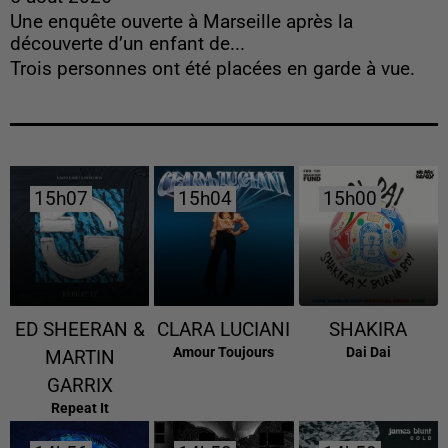
Une enquête ouverte à Marseille après la
découverte d’un enfant de...
Trois personnes ont été placées en garde à vue.
15h07
15h07
15h04
15h04
15h00
15h00
ED SHEERAN &
CLARA LUCIANI
SHAKIRA
Amour Toujours
Dai Dai
MARTIN
GARRIX
Repeat It