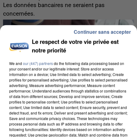
Les données bancaires ne seraient pas
concernées.
Continuer sans accepter
Le respect de votre vie privée est
notre priorité
We and
our (447) partners
do the following data processing based on
your consent and/or our legitimate interest: Store and/or access
information on a device; Use limited data to select advertising; Create
profiles for personalised advertising; Use profiles to select personalised
advertising; Measure advertising performance; Measure content
performance; Understand audiences through statistics or combinations
of data from different sources; Develop and improve services; Create
profiles to personalise content; Use profiles to select personalised
content; Use limited data to select content; Ensure security, prevent and
detect fraud, and fix errors; Deliver and present advertising and content;
Save and communicate privacy choices. These technologies may
process personal data such as IP address and browsing data to offer
7 août 2026
following functionalities: Identify devices based on information actively
Un second cadre de la DZ Mafia interpellé en
requested; Use precise geolocation data; Match and combine data from