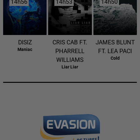
14h56
14h56
14h53
14h53
14h50
14h50
DISIZ
CRIS CAB FT.
JAMES BLUNT
Maniac
PHARRELL
FT. LEA PACI
Cold
WILLIAMS
Liar Liar