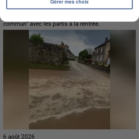
Gabriel Attal et Raphaël Glucksmann visés par des
Gérer mes choix
ingérences...
Sollicité, Sébastien Lecornu annonce un "travail
commun" avec les partis à la rentrée.
6 août 2026