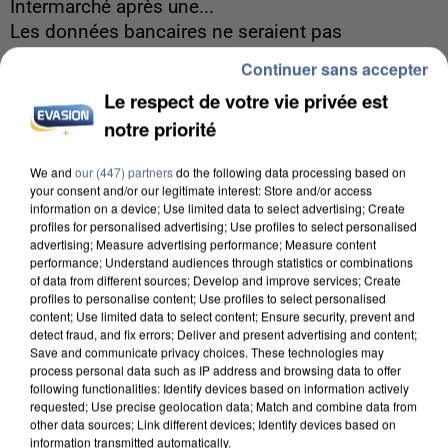
Intermarché après une...
Les données bancaires ne seraient pas
concernées.
Continuer sans accepter
Le respect de votre vie privée est
notre priorité
We and
our (447) partners
do the following data processing based on
your consent and/or our legitimate interest: Store and/or access
information on a device; Use limited data to select advertising; Create
profiles for personalised advertising; Use profiles to select personalised
advertising; Measure advertising performance; Measure content
performance; Understand audiences through statistics or combinations
of data from different sources; Develop and improve services; Create
profiles to personalise content; Use profiles to select personalised
content; Use limited data to select content; Ensure security, prevent and
detect fraud, and fix errors; Deliver and present advertising and content;
Save and communicate privacy choices. These technologies may
process personal data such as IP address and browsing data to offer
following functionalities: Identify devices based on information actively
requested; Use precise geolocation data; Match and combine data from
7 août 2026
other data sources; Link different devices; Identify devices based on
information transmitted automatically.