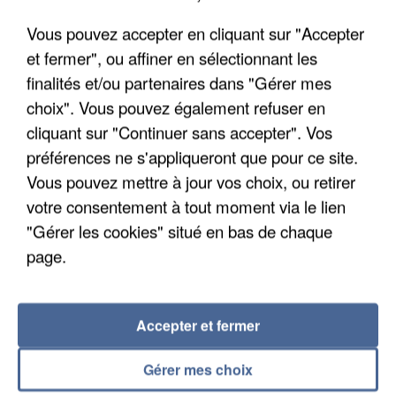
Un second cadre de la DZ Mafia interpellé en
Algérie
Vous pouvez accepter en cliquant sur "Accepter
Un cofondateur du réseau avait été interpellé
et fermer", ou affiner en sélectionnant les
quelques jours plus tôt.
finalités et/ou partenaires dans "Gérer mes
choix". Vous pouvez également refuser en
cliquant sur "Continuer sans accepter". Vos
préférences ne s'appliqueront que pour ce site.
Vous pouvez mettre à jour vos choix, ou retirer
votre consentement à tout moment via le lien
"Gérer les cookies" situé en bas de chaque
page.
Accepter et fermer
Gérer mes choix
6 août 2026