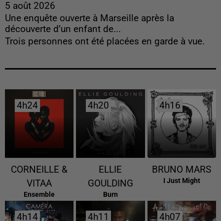
5 août 2026
Une enquête ouverte à Marseille après la
découverte d’un enfant de...
Trois personnes ont été placées en garde à vue.
4h24
4h24
4h20
4h20
4h16
4h16
CORNEILLE &
ELLIE
BRUNO MARS
I Just Might
VITAA
GOULDING
Ensemble
Burn
4h14
4h14
4h11
4h11
4h07
4h07