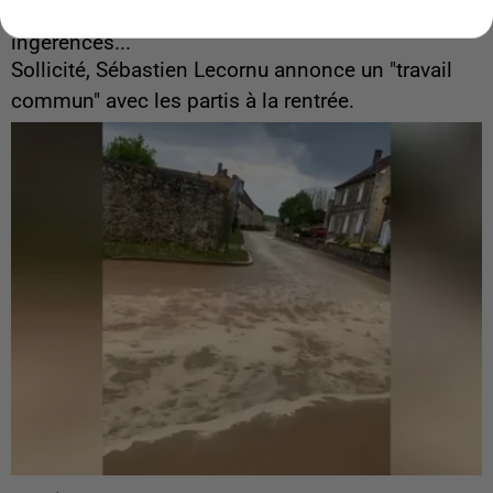
Gabriel Attal et Raphaël Glucksmann visés par des
ingérences...
Sollicité, Sébastien Lecornu annonce un "travail
commun" avec les partis à la rentrée.