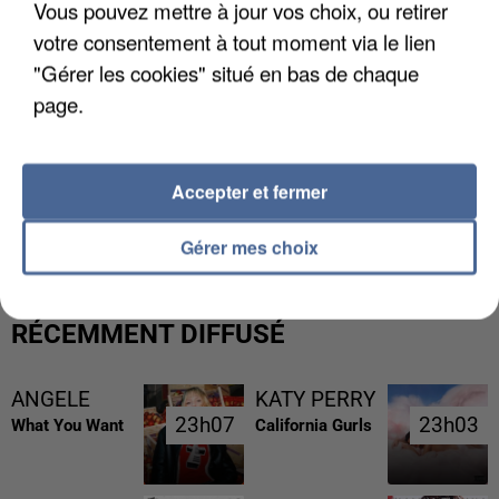
Vous pouvez mettre à jour vos choix, ou retirer
votre consentement à tout moment via le lien
"Gérer les cookies" situé en bas de chaque
page.
Accepter et fermer
UNE TOURISTE DE L’OISE EMPORTÉE PAR UNE
COULÉE DE BOUE EN HAUTE-SAVOIE
Gérer mes choix
RÉCEMMENT DIFFUSÉ
ANGELE
KATY PERRY
23h07
23h07
23h03
23h03
What You Want
California Gurls