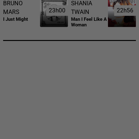
BRUNO
SHANIA
23h00
23h00
22h56
22h56
MARS
TWAIN
I Just Might
Man I Feel Like A
Woman