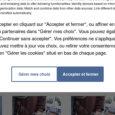
iser le vivre-ensemble. La ville-préfecture est confront
and browsing data to offer following functionalities: Identify devices based on infor
eolocation data; Match and combine data from other data sources; Link different de
e jeunes. Ces « rivalités historiques entre quartiers 
nsmitted automatically.
étères, parfois dramatiques », déplore la
pter en cliquant sur "Accepter et fermer", ou affiner en
s risques doit permettre d’organiser des temps
/ou partenaires dans "Gérer mes choix". Vous pouvez éga
ur la responsabilité parentale est aussi prévu mardi 
"Continuer sans accepter". Vos préférences ne s'appliqu
le site
www.evrycourcouronnes.fr
.
uvez mettre à jour vos choix, ou retirer votre consenteme
en "Gérer les cookies" situé en bas de chaque page.
Gérer mes choix
Accepter et fermer