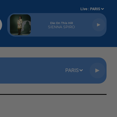
Live :
PARIS
Die On This Hill
SIENNA SPIRO
PARIS