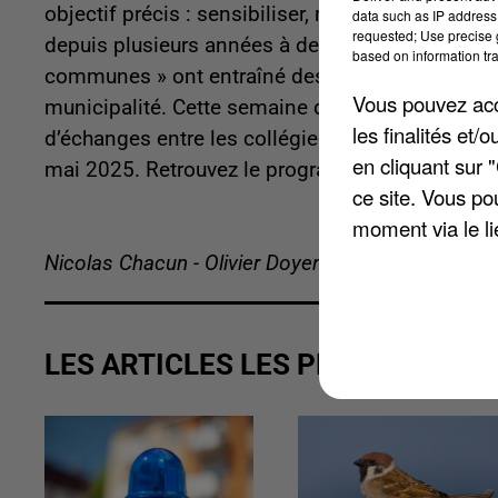
objectif précis : sensibiliser, mobiliser et favor
data such as IP address 
requested; Use precise g
depuis plusieurs années à des affrontements entr
based on information tra
communes » ont entraîné des « conséquences dél
Vous pouvez acce
municipalité. Cette semaine de la prévention de
les finalités et
d’échanges entre les collégiens. Un café débat s
en cliquant sur 
mai 2025. Retrouvez le programme complet sur 
ce site. Vous po
moment via le li
Nicolas Chacun - Olivier Doyen
LES ARTICLES LES PLUS VUS