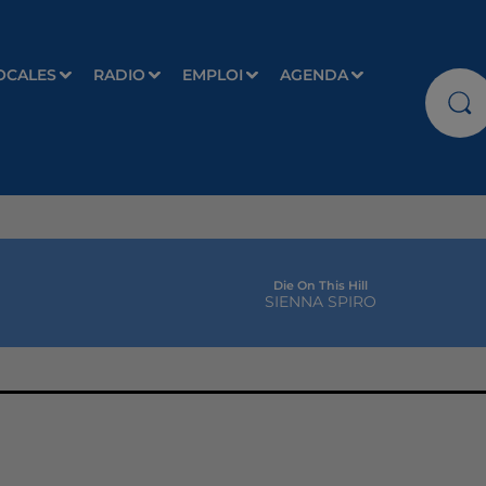
OCALES
RADIO
EMPLOI
AGENDA
Die On This Hill
SIENNA SPIRO