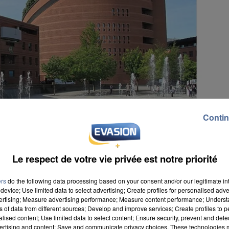
Contin
Le respect de votre vie privée est notre priorité
ers
do the following data processing based on your consent and/or our legitimate int
device; Use limited data to select advertising; Create profiles for personalised adver
vertising; Measure advertising performance; Measure content performance; Unders
ns of data from different sources; Develop and improve services; Create profiles to 
alised content; Use limited data to select content; Ensure security, prevent and detect
2025. Elle doit durer jusqu’au 16 mai 2025 avec un
ertising and content; Save and communicate privacy choices. These technologies