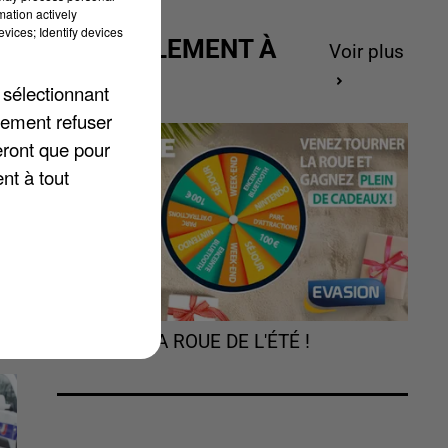
ée
mation actively
vices; Identify devices
ou
ACTUELLEMENT À
Voir plus
GAGNER
 sélectionnant
lement refuser
13
eront que pour
nt à tout
TOURNEZ LA ROUE DE L'ÉTÉ !