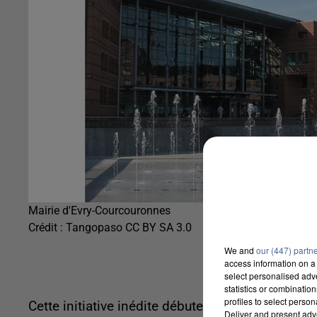
Mairie d'Evry-Courcouronnes
Crédit :
Tangopaso CC BY SA 3.0
We and
our (447) partn
access information on a 
select personalised ad
statistics or combinatio
profiles to select person
Cette initiative inédite débutera samedi 10 mai 
Deliver and present adv