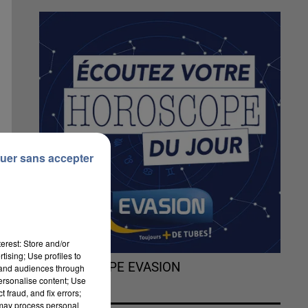
uer sans accepter
erest: Store and/or
tising; Use profiles to
L'HOROSCOPE EVASION
tand audiences through
personalise content; Use
 fraud, and fix errors;
 may process personal