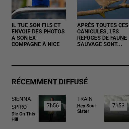
IL TUE SON FILS ET
APRÈS TOUTES CES
ENVOIE DES PHOTOS
CANICULES, LES
À SON EX-
REFUGES DE FAUNE
COMPAGNE À NICE
SAUVAGE SONT...
RÉCEMMENT DIFFUSÉ
SIENNA
TRAIN
7h56
7h56
7h53
7h53
Hey Soul
SPIRO
Sister
Die On This
Hill